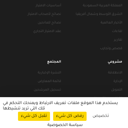
المملكة العربية السعودية
أساسيات الامتياز
الشرق الأوسط وشمال أفريقيا
نصائح لأصحاب الامتياز
الأخبار العالمية
نصائح للمانحين
لقاءات
عقد الامتياز التجاري
تقارير
قصص وتجارب
مشروعي
المجتمع
الانطلاقة
النشرة الإخبارية
الإدارة
قائمة المعارض
التمويل
تسجيل المرشحين
التراخيص والتجهيزات
يستخدم هذا الموقع ملفات تعريف الارتباط ويمنحك التحكم في
تلك التي تريد تنشيطها
تخصيص
رفض كل شيء
تقبل كل شيء
سياسات التصفح
|
سياسة الخصوصية
سياسة الخصوصية
© 2026 FRANACCESS. All rights reserved.