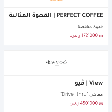
PERFECT COFFEE | القهوة المثالية
قهوة مختصة
172٬000 ر.س.
View | ڤيو
مقاهي "Drive-thru"
450٬000 ر.س.