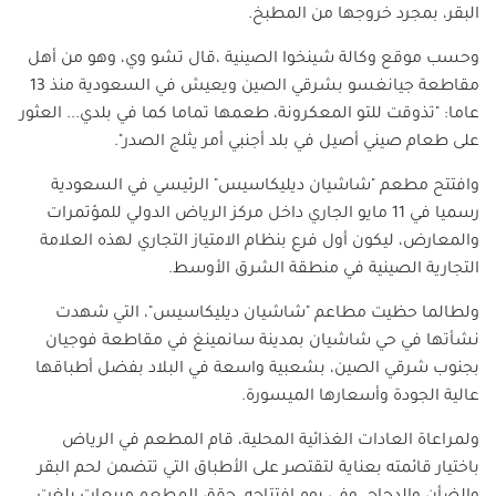
البقر، بمجرد خروجها من المطبخ.
وحسب موقع وكالة شينخوا الصينية ،قال تشو وي، وهو من أهل
مقاطعة جيانغسو بشرقي الصين ويعيش في السعودية منذ 13
عاما: "تذوقت للتو المعكرونة، طعمها تماما كما في بلدي... العثور
على طعام صيني أصيل في بلد أجنبي أمر يثلج الصدر".
وافتتح مطعم "شاشيان ديليكاسيس" الرئيسي في السعودية
رسميا في 11 مايو الجاري داخل مركز الرياض الدولي للمؤتمرات
والمعارض، ليكون أول فرع بنظام الامتياز التجاري لهذه العلامة
التجارية الصينية في منطقة الشرق الأوسط.
ولطالما حظيت مطاعم "شاشيان ديليكاسيس"، التي شهدت
نشأتها في حي شاشيان بمدينة سانمينغ في مقاطعة فوجيان
بجنوب شرقي الصين، بشعبية واسعة في البلاد بفضل أطباقها
عالية الجودة وأسعارها الميسورة.
ولمراعاة العادات الغذائية المحلية، قام المطعم في الرياض
باختيار قائمته بعناية لتقتصر على الأطباق التي تتضمن لحم البقر