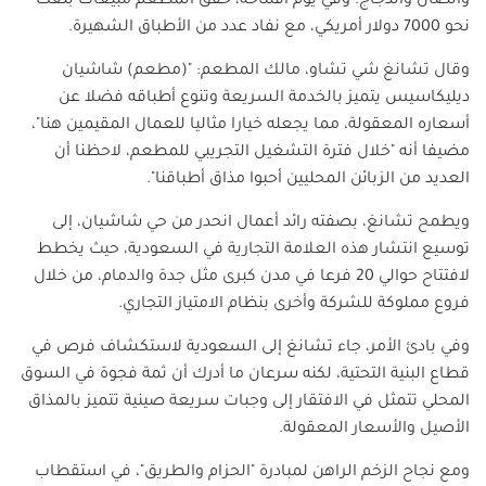
والضأن والدجاج. وفي يوم افتتاحه، حقق المطعم مبيعات بلغت
نحو 7000 دولار أمريكي، مع نفاد عدد من الأطباق الشهيرة.
وقال تشانغ شي تشاو، مالك المطعم: "(مطعم) شاشيان
ديليكاسيس يتميز بالخدمة السريعة وتنوع أطباقه فضلا عن
أسعاره المعقولة، مما يجعله خيارا مثاليا للعمال المقيمين هنا"،
مضيفا أنه "خلال فترة التشغيل التجريبي للمطعم، لاحظنا أن
العديد من الزبائن المحليين أحبوا مذاق أطباقنا".
ويطمح تشانغ، بصفته رائد أعمال انحدر من حي شاشيان، إلى
توسيع انتشار هذه العلامة التجارية في السعودية، حيث يخطط
لافتتاح حوالي 20 فرعا في مدن كبرى مثل جدة والدمام، من خلال
فروع مملوكة للشركة وأخرى بنظام الامتياز التجاري.
وفي بادئ الأمر، جاء تشانغ إلى السعودية لاستكشاف فرص في
قطاع البنية التحتية، لكنه سرعان ما أدرك أن ثمة فجوة في السوق
المحلي تتمثل في الافتقار إلى وجبات سريعة صينية تتميز بالمذاق
الأصيل والأسعار المعقولة.
ومع نجاح الزخم الراهن لمبادرة "الحزام والطريق"، في استقطاب