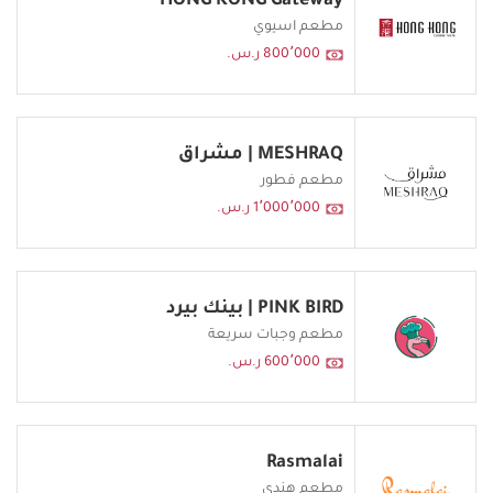
HONG KONG Gateway
مطعم اسيوي
800٬000 ر.س.
MESHRAQ | مشراق
مطعم فطور
1٬000٬000 ر.س.
PINK BIRD | بينك بيرد
مطعم وجبات سريعة
600٬000 ر.س.
Rasmalai
مطعم هندي