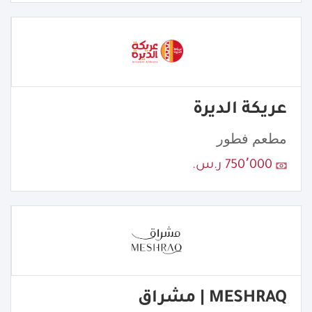
عريكة الديرة
مطعم فطور
750٬000 ر.س.
MESHRAQ | مشراق