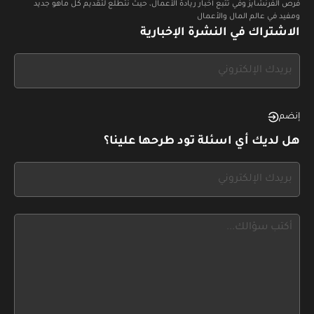
فرص الفرنشايز وفي تتبع أخبار ريادة الأعمال، حيث نتطلع لتقديم كل ماهو جديد
ومفيد في عالم المال والأعمال
الاشتراك في النشرة الإخبارية
If
you
see
this,
إنضم
leave
هل لديك أي اسئلة تود طرحها علينا؟
this
form
If
field
you
blank
see
this,
leave
this
form
field
blank