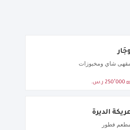
جَار
قهى شاي ومخبوزات
250٬000 ر.س.
ريكة الديرة
طعم فطور