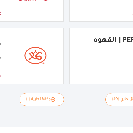
PERFECT COFFEE | القهوة
ف
م
 تجاري (40)
وكالة تجارية (1)