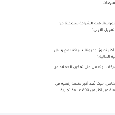
مبيعات.
لتمويلية. هذه الشراكة ستمكننا من
مويل الأولى."
أكثر تطورًا ومرونة. شراكتنا مع رسال
 المالية."
لشركات، وتعمل على تمكين العملاء من
لخاص، حيث تُعد أكبر منصة رقمية في
المنطقة لحلول البطاقات الرقمية مسبقة الدفع وبرامج الولاء والمكافآت، وتوفر لعملائها تجربة تسوق متكاملة عبر أكثر من 800 علامة تجارية