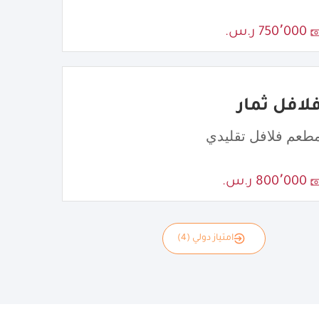
750٬000 ر.س.
لافل ثمار
طعم فلافل تقليدي
800٬000 ر.س.
امتياز دولي (4)