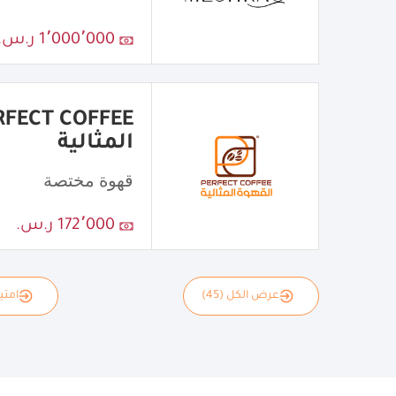
1٬000٬000 ر.س.
المثالية
قهوة مختصة
172٬000 ر.س.
عرض الكل (45)
امتياز