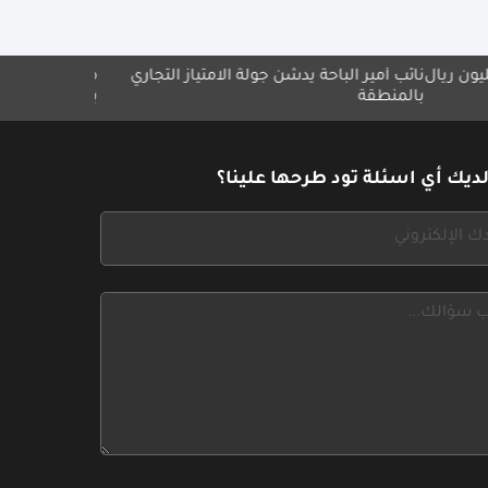
ير الباحة يدشّن جولة الامتياز التجاري
مجموعة ميلاف تطلق مبادرة "ا
قة
بلا حدود"
ديك أي اسئلة تود طرحها علينا؟