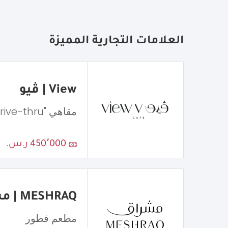
العلامات التجارية المميزة
View | ڤيو
مقاهي "Drive-thru"
450٬000 ر.س.
MESHRAQ | مشراق
مطعم فطور