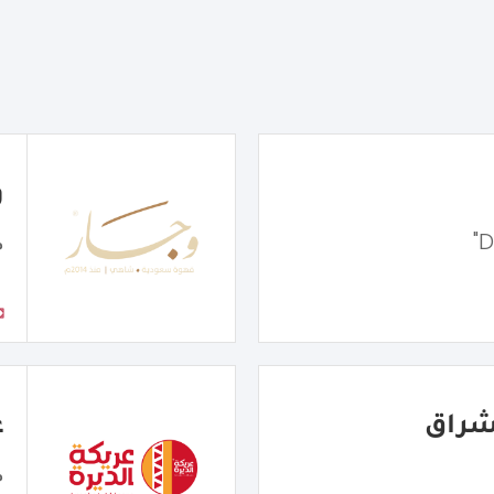
و
م
ع
م