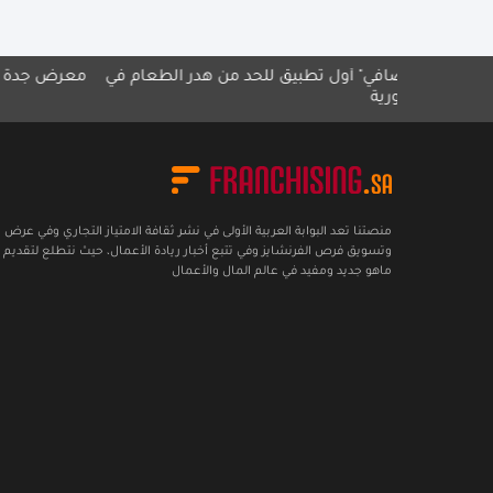
في" أول تطبيق للحد من هدر الطعام في
معرض جدة للامتياز التجاري
ة
منصتنا تعد البوابة العربية الأولى في نشر ثقافة الامتياز التجاري وفي عرض
وتسويق فرص الفرنشايز وفي تتبع أخبار ريادة الأعمال، حيث نتطلع لتقديم 
ماهو جديد ومفيد في عالم المال والأعمال