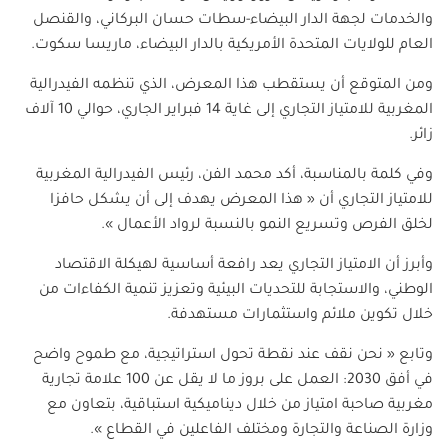
والخدمات لجهة الدار البيضاء-سطات حسان البركاني، والقنصل
العام للولايات المتحدة الأمريكية بالدار البيضاء، ماريسا سكوت
.
ومن المتوقع أن يستقطب هذا المعرض، الذي تنظمه الفيدرالية
المغربية للامتياز التجاري إلى غاية 14 فبراير الجاري، حوالي 10 آلاف
زائر
.
وفي كلمة بالمناسبة، أكد محمد الفن، رئيس الفيدرالية المغربية
للامتياز التجاري أن « هذا المعرض يهدف إلى أن يشكل حافزا
لخلق الفرص وتسريع النمو بالنسبة لرواد الأعمال
».
وأبرز أن الامتياز التجاري يعد رافعة أساسية لهيكلة الاقتصاد
الوطني، والاستجابة للتحديات البيئية وتعزيز تنمية الكفاءات من
خلال تكوين ملائم واستثمارات مستهدفة
.
وتابع « نحن نقف عند نقطة تحول استراتيجية، مع طموح واضح
في أفق 2030: العمل على بروز ما لا يقل عن 100 علامة تجارية
مغربية صاحبة امتياز من خلال ديناميكية استباقية، بتعاون مع
وزارة الصناعة والتجارة ومختلف الفاعلين في القطاع
».