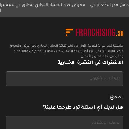
در الطعام في
معرض جدة للامتياز التجاري ينطلق في سبتمبر
أمريكان
النصف ا
منصتنا تعد البوابة العربية الأولى في نشر ثقافة الامتياز التجاري وفي عرض وتسويق
فرص الفرنشايز وفي تتبع أخبار ريادة الأعمال، حيث نتطلع لتقديم كل ماهو جديد
ومفيد في عالم المال والأعمال
الاشتراك في النشرة الإخبارية
If
you
see
this,
إنضم
leave
هل لديك أي اسئلة تود طرحها علينا؟
this
form
If
field
you