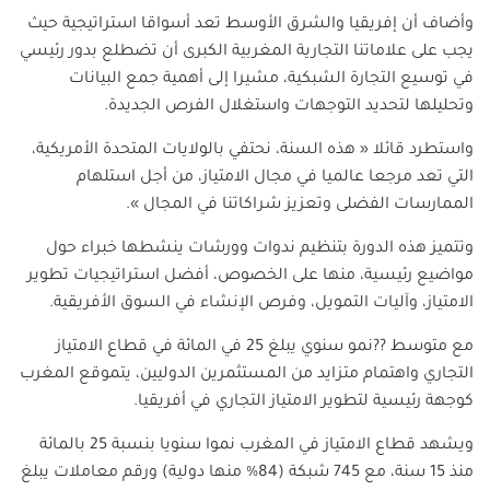
وأضاف أن إفريقيا والشرق الأوسط تعد أسواقا استراتيجية حيث
يجب على علاماتنا التجارية المغربية الكبرى أن تضطلع بدور رئيسي
في توسيع التجارة الشبكية، مشيرا إلى أهمية جمع البيانات
وتحليلها لتحديد التوجهات واستغلال الفرص الجديدة
.
واستطرد قائلا « هذه السنة، نحتفي بالولايات المتحدة الأمريكية،
التي تعد مرجعا عالميا في مجال الامتياز، من أجل استلهام
الممارسات الفضلى وتعزيز شراكاتنا في المجال
».
وتتميز هذه الدورة بتنظيم ندوات وورشات ينشطها خبراء حول
مواضيع رئيسية، منها على الخصوص، أفضل استراتيجيات تطوير
الامتياز، وآليات التمويل، وفرص الإنشاء في السوق الأفريقية
.
مع متوسط ??نمو سنوي يبلغ 25 في المائة في قطاع الامتياز
التجاري واهتمام متزايد من المستثمرين الدوليين، يتموقع المغرب
كوجهة رئيسية لتطوير الامتياز التجاري في أفريقيا
.
ويشهد قطاع الامتياز في المغرب نموا سنويا بنسبة 25 بالمائة
منذ 15 سنة، مع 745 شبكة (84% منها دولية) ورقم معاملات يبلغ