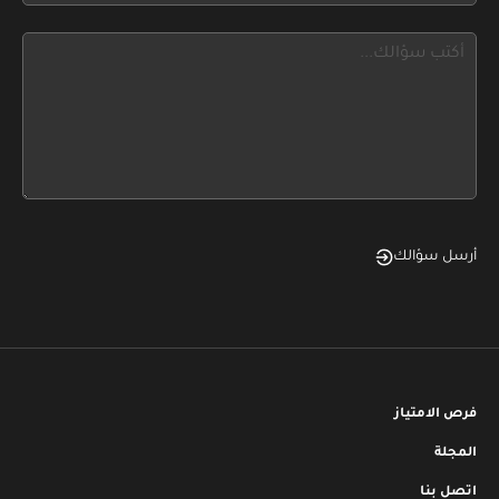
blank
see
this,
leave
this
form
field
blank
أرسل سؤالك
فرص الامتياز
المجلة
اتصل بنا