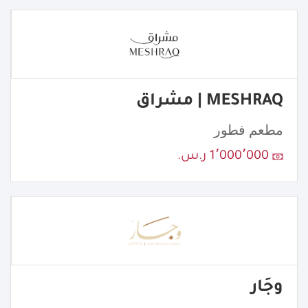
MESHRAQ | مشراق
مطعم فطور
1٬000٬000 ر.س.
وجَار