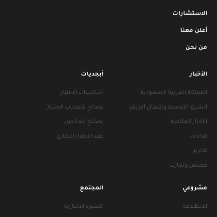
الاستشارات
أعلن معنا
من نحن
الأخبار
أبجديات
المملكة العربية السعودية
أساسيات الامتياز
الشرق الأوسط وشمال أفريقيا
نصائح لأصحاب الامتياز
الأخبار العالمية
نصائح للمانحين
لقاءات
عقد الامتياز التجاري
تقارير
قصص وتجارب
مشروعي
المجتمع
الانطلاقة
النشرة الإخبارية