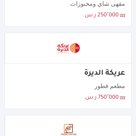
مقهى شاي ومخبوزات
250٬000 ر.س.
عريكة الديرة
مطعم فطور
750٬000 ر.س.