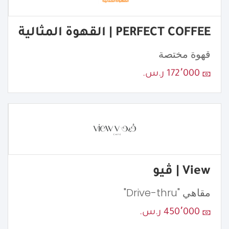
PERFECT COFFEE | القهوة المثالية
قهوة مختصة
172٬000 ر.س.
View | ڤيو
مقاهي "Drive-thru"
450٬000 ر.س.