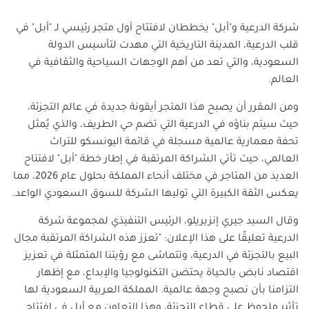
شركة الدرعية و"أبل" يخططان لافتتاح أول متجر رئيسي لـ "أبل" في
قلب الدرعية، المدينة التاريخية التي مهدت لتأسيس الدولة
السعودية، والتي تعد من أهم الوجهات السياحية والثقافية في
العالم.
ومن المقرر أن يصبح هذا المتجر أيقونة جديدة في عالم التجزئة،
حيث سيتم بناؤه في الدرعية التي تضم حي الطريف، والذي يُمثل
تحفة معمارية عالمية مسجلة في قائمة اليونسكو للتراث
العالمي، حيث تأتي الشراكة المرتقبة في إطار خطة "أبل" لافتتاح
العديد من المتاجر في مختلف أنحاء المملكة بحلول عام 2026، مما
يعكس الثقة الكبيرة التي توليها الشركة للسوق السعودي الواعد.
وقال السيد جيري إنزيريلو، الرئيس التنفيذي لمجموعة شركة
الدرعية تعليقًا على هذا الإعلان: "تعزز هذه الشراكة المرتقبة مجال
البيع بالتجزئة في الدرعية، وتتماشى مع رؤيتنا المتمثلة في تعزيز
اقتصاد نابض بالحياة يحتضن التكنولوجيا والإبداع، مع إظهار
التزامنا بأن نصبح وجهة عالمية. المملكة العربية السعودية لها
تأثير ملحوظ على قطاع التجزئة، وهذا التعاون مع أبل في افتتاح