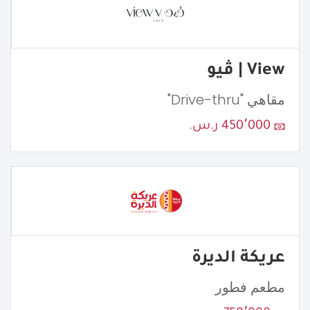
View | ڤيو
مقاهي "Drive-thru"
450٬000 ر.س.
عريكة الديرة
مطعم فطور