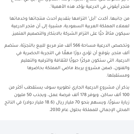
متجر أيقوني في الدرعية يؤكد هذه الأهمية".
من جانبها، أكدت "أبل" التزامها بتقديم أحدث منتجاتها وخدماتها
لعملاء المملكة العربية السعودية، مشيرة إلى أن متجر الدرعية
سيكون مثالاً حيًّا على التزام الشركة بالابتكار والتصميم المتميز.
وتخصص الدرعية مساحة 566 ألف متر مربع للبيع بالتجزئة، ستضم
ألف متجر، يتوقع أن تؤدي دورًا مهمًّا في التجربة الحضرية في
الدرعية، التي ستكون مركزًا حيويًّا للثقافة والترفيه والتعليم
والفنون، ضمن مشروع يربط ماضي المملكة بحاضرها
ومستقبلها.
يذكر أن مشروع الدرعية الجاري تطويره سوف يستقطب أكثر من
100 ألف ساكن، ويوفر 178 ألف فرصة عمل، ويجذب 50 مليون
زيارة سنويًّا، ويسهم بنحو 70 مليار ريال (18.6 مليار دولار) في الناتج
المحلي الإجمالي للمملكة بحلول عام 2030.