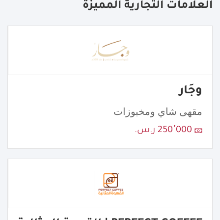
العلامات التجارية المميزة
وجَار
مقهى شاي ومخبوزات
250٬000 ر.س.