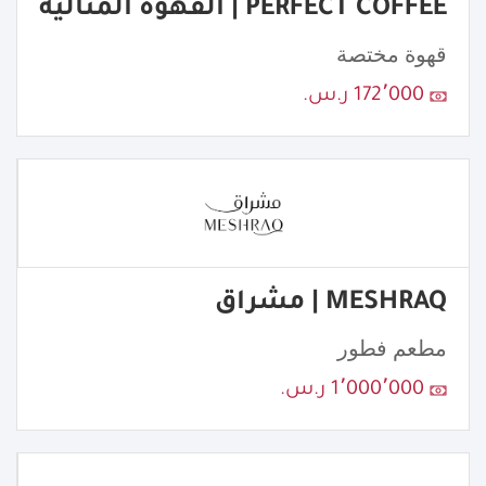
PERFECT COFFEE | القهوة المثالية
قهوة مختصة
172٬000 ر.س.
MESHRAQ | مشراق
مطعم فطور
1٬000٬000 ر.س.