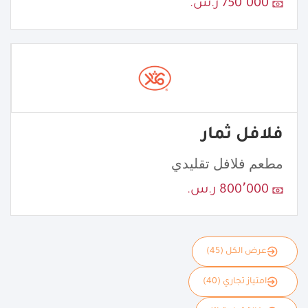
750٬000 ر.س.
فلافل ثمار
مطعم فلافل تقليدي
800٬000 ر.س.
عرض الكل (45)
امتياز تجاري (40)