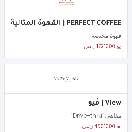
PERFECT COFFEE | القهوة المثالية
قهوة مختصة
172٬000 ر.س.
View | ڤيو
مقاهي "Drive-thru"
450٬000 ر.س.