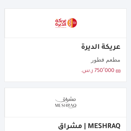
عريكة الديرة
مطعم فطور
750٬000 ر.س.
MESHRAQ | مشراق