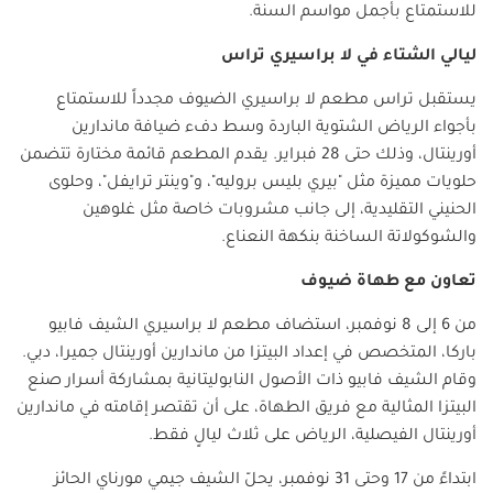
للاستمتاع بأجمل مواسم السنة
.
ليالي الشتاء في لا براسيري تراس
يستقبل تراس مطعم لا براسيري الضيوف مجدداً للاستمتاع
بأجواء الرياض الشتوية الباردة وسط دفء ضيافة ماندارين
أورينتال، وذلك حتى 28 فبراير. يقدم المطعم قائمة مختارة تتضمن
حلويات مميزة مثل "بيري بليس بروليه"، و"وينتر ترايفل"، وحلوى
الحنيني التقليدية، إلى جانب مشروبات خاصة مثل غلوهين
والشوكولاتة الساخنة بنكهة النعناع
.
تعاون مع طهاة ضيوف
من 6 إلى 8 نوفمبر، استضاف مطعم لا براسيري الشيف فابيو
باركا، المتخصص في إعداد البيتزا من ماندارين أورينتال جميرا، دبي.
وقام الشيف فابيو ذات الأصول النابوليتانية بمشاركة أسرار صنع
البيتزا المثالية مع فريق الطهاة، على أن تقتصر إقامته في ماندارين
أورينتال الفيصلية، الرياض على ثلاث ليالٍ فقط
.
ابتداءً من 17 وحتى 31 نوفمبر، يحلّ الشيف جيمي مورناي الحائز