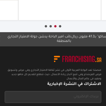
نائب أمير الباحة يدشّن جولة الامتياز التجاري
مجموعة 
بالمنطقة
بلا حدود
منصتنا تعد البوابة العربية الأولى في نشر ثقافة الامتياز التجاري وفي عرض وتسويق
فرص الفرنشايز وفي تتبع أخبار ريادة الأعمال، حيث نتطلع لتقديم كل ماهو جديد
ومفيد في عالم المال والأعمال
الاشتراك في النشرة الإخبارية
If
you
see