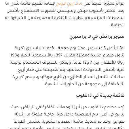
جوائز مميّزة، ضيفاً على
ماندارين لاونج
لإعادة تقديم قائمة شاي ما
بعد الظهر بأسلوب مبتكر. وسيتسنى للضيوف الاستمتاع بأشهى
المعجنات الفرنسية والحلويات الفاخرة المصنوعة من الشوكولاتة
الحرفية
.
سوبر برانش في لا براسيري
اعتباراً من 6 ديسمبر، وكلّ يوم جمعة، يقدم لا براسيري تجربة
تناول طعام جديدة ومميّزة مقابل 397 ريالاً سعودياً للكبار و198
ريالًا للأطفال بين 7 و12 عاماً. ويمكن للضيوف الاستمتاع بوليمة
غنية بأشهى المأكولات العالمية يتمّ تقديمها على مدار أربع
ساعات، تشمل المحار الطازج من خليج هوكايدو، ولحم "كوبي"،
بالإضافة إلى مجموعة من الحلويات الشهية
.
قائمة جديدة في ذا غلوب
يُعد مطعم ذا غلوب من أبرز الوجهات الفاخرة في الرياض، حيث
يتربع في أعلى برج الفيصلية داخل كرة زجاجية مكونة من ثلاثة
طوابق. وقد تم تحديث قائمة الطعام الشتوية لتشمل أطباقاً