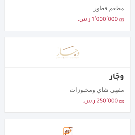
مطعم فطور
1٬000٬000 ر.س.
وجَار
مقهى شاي ومخبوزات
250٬000 ر.س.