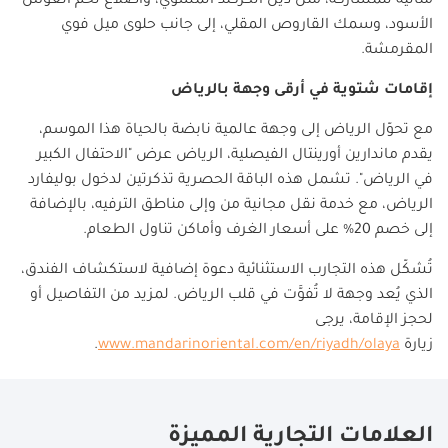
مثالية للمشاركة، مثل ذيل الكركند المشوي، وأضلاع لحم أنغوس
الأسود، وسمك القاروص المقلي، إلى جانب حلوى ميل فوي
المقرمشة
.
إقامات شتوية في أرقى وجهة بالرياض
مع تحوّل الرياض إلى وجهة عالمية نابضة بالحياة هذا الموسم،
يقدم ماندارين أورينتال الفيصلية، الرياض عرض "الاحتفال الكبير
في الرياض". تشمل هذه الباقة الحصرية تذكرتين لدخول بوليفارد
الرياض، مع خدمة نقل مجانية من وإلى مناطق الترفيه، بالإضافة
إلى خصم 20% على أسعار الغرف وأماكن تناول الطعام
.
تُشكّل هذه التجارب الاستثنائية دعوة إضافية لاستكشاف الفندق،
الذي يُعد وجهة لا تُفوَّت في قلب الرياض. لمزيد من التفاصيل أو
لحجز الإقامة، يرجى
زيارة
www.mandarinoriental.com/en/riyadh/olaya
.
العلامات التجارية المميزة