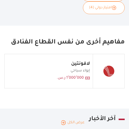
امتياز دولي (4)
مفاهيم أخرى من نفس القطاع الفنادق
لافونتين
إيواء سياحي
1٬000٬000 ر.س.
آخر الأخبار
عرض الكل