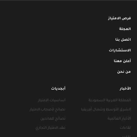
فرص الامتياز
المجلة
اتصل بنا
الاستشارات
أعلن معنا
من نحن
الأخبار
أبجديات
المملكة العربية السعودية
أساسيات الامتياز
الشرق الأوسط وشمال أفريقيا
نصائح لأصحاب الامتياز
الأخبار العالمية
نصائح للمانحين
لقاءات
عقد الامتياز التجاري