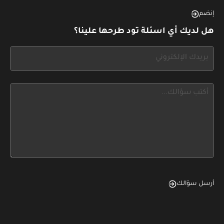
this,
إنضم
leave
هل لديك أي اسئلة تود طرحها علينا؟
this
form
If
field
you
blank
see
this,
leave
this
form
field
blank
أرسل سؤالك