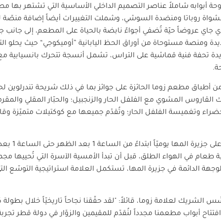
ا دوحة أبوابه شاملاً عناصر التصميم الداخلي الأساسية التي تشتهر به
شواة روباتا ومنضدة السوشي، وشملت التغييرات أيضاً إضافة منصّة 
 جاي عروضاً حيّة تُضفي أجواءً نابضة بالحياة على المطعم، إلى جانب
ة ومنصة مستوحاة من أوراق الحظ اليابانية ”أوميكوجي“ حيث يحلو ال
دة تحفة فنية قماشية على التراس، تشمل أنسجة تتحرك بانسيابية مع
ة.
من أطباق مطعم زوما الحائزة على جوائز بما في ذلك شريحة تندرلوين ل
لقاروس المشوي مع الفلفل الحار والزنجبيل؛ والحبّار المقلي والمقرم
 الخضراء وتغميسة الفلفل الحار؛ وتُقدّم جميعها مع كوكتيلات متميّزة 
يفتح مطعم زوما
بة طعام في الهواء الطلق، قبل أن تبدأ الأمسية الآسرة التي تُحييها م
الوجهة الدائمة في جزيرة المها، تستكمل العلامة استراتيجية التوسّع 
فتتاح أبواب مطعمنا مجدداً لنُقدّم للمقيمين والزوّار في دولة قطر تجر