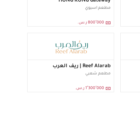
HONG KONG Gateway
مطعم اسيوي
800٬000 ر.س.
Reef Alarab | ريف العرب
مطعم شعبي
1٬300٬000 ر.س.