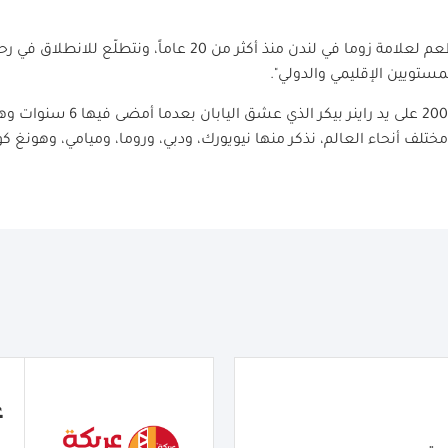
وأضاف بيكر قائلاً: "لقد افتتحنا أوّل مطعم لعلامة زوما في لندن منذ أ
مستويين الإقليمي والدولي".
تأسّست مجموعة زوما في لندن عا
ختلف أنحاء العالم، نذكر منها نيويورك، ودبي، وروما، وميامي، وهونغ ك
ع