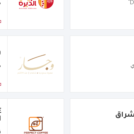
م
و
ي
م
ا
ق