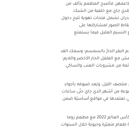
ا مطاعمهن فأصبح المطعم يتألف من
للدي جاي مع خلفية من الشبك
 جدران تشمل فتحات تهوية تتيح دخول
تقاط الصور لمشاركتها على
 النسيم العليل فيما يستمتع
حم البقر الحارّ بالسمسم؛ وسمك القد
ش مع الفلفل الحار الأخضر واللايم؛
وقائمة من مشروبات العنب والساكي
 أبوابه أمام الضيوف على جزيرة المها يوميّاً ابتداءً من الساعة 1 بعد الظهر حتى الساعة 1 بعد منتصف الليل، ويَعد ضيوفه بأجواء
جموعة من أشهر الدي جاي حتّى ساعات
التي تعتمدها في مواقع أساسيّة ضمن
وبهذه المناسبة، صرّح راينر بيكر، المؤسِّس الشريك لعلامة زوما، قائلاً: "لقد حقّقنا نجاحاً تاريخيّاً خلال بطولة كأس العالم 2022 مع مطعم زوما
بة طعام متميّزة وحيوية خلال السنوات