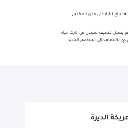
كثر من 20 عاماً، ونتطلّع للانطلاق في رحلة نجاح ثانية على مدى العقدين
م 2002 على يد راينر بيكر الذي عشق اليابان بعدما أمضى فيها 6 سنوات وهو يعمل كشيف تنفيذي في بارك حياة.
ونغ، بالإضافة إلى المطعم الجديد
ريكة الديرة