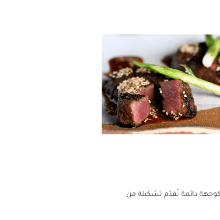
لة كأس العالم 2022، عاد اليوم ليفتح أبوابه كوجهة دائمة تُقدّم تشكيلة من