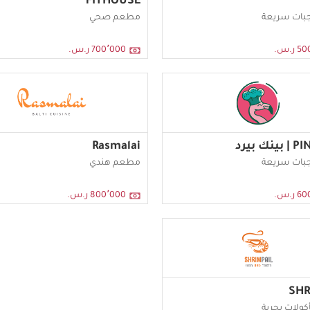
FITHOUSE
بات سريعة
مطعم صحي
ر.س.
700٬000 ر.س.
ك بيرد
Rasmalai
بات سريعة
مطعم هندي
ر.س.
800٬000 ر.س.
SHR
ولات بحرية