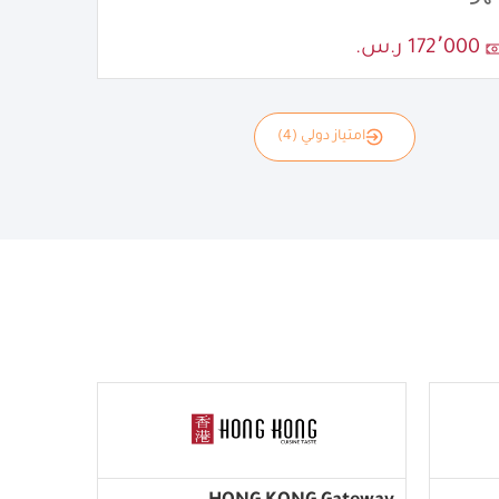
172٬000 ر.س.
امتياز دولي (4)