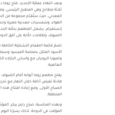
وبعد انتهاء عمليّة التجديد، فتح زوم
ثلاثة مطابخ وهي المطبخ الرئيسي، وم
المعدني، حيث ستُقدّم مجموعة من الدي
الهواء، وشمسيات معدنية مميزة وجديد
إنستغرام. يشمل المطعم بحلّته الجدي
الضيوف بإطلالات خلّابة على أفق الدوح
تضمّ قائمة الطعام التشكيلة الكاملة 
الأسود المتبّل بصلصة الميسو؛ وسمك ا
وتمبورا الروبيان مع واسابي البازلاء
العالمية.
هادئة تفيض أناقة خلال النهار مع تجر
الصباح الأولى. ومع إعادة افتتاح هذه 
المنطقة.
المؤقت في الدوحة، لذلك يسرّنا اليوم ا