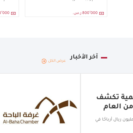
800٬000 ر.س.
٬300٬000
آخر الأخبار
عرض الكل
المملكة العربية السعودية
|
05.08.2026
اختتام جولة الامتياز ا
تجارية مانحة