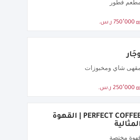
طعم فطور
750٬000 ر.س.
جَار
قهى شاي ومخبوزات
250٬000 ر.س.
PERFECT COFFEE | القهوة
لمثالية
هوة مختصة