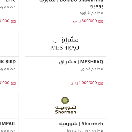
BOMBO Shawarma | شاورما
EPIC
بومبو
مطعم وج
مطعم شاورما
800٬000 ر.س.
500٬000 
MESHRAQ | مشراق
PINK BIRD | بين
مطعم فطور
مطعم وج
1٬000٬000 ر.س.
600٬000 
Shormeh | شورمية
IMPAIL
مطعم وجبات سريعة
مطعم مأك