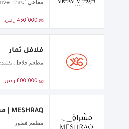
مقاهي "Drive-thru"
450٬000 ر.س.
فلافل ثمار
مطعم فلافل تقليد
800٬000 ر.س.
MESHRAQ | مشراق
مطعم فطور