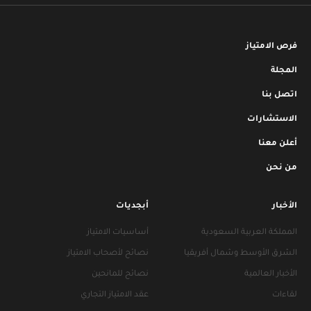
فرص الامتياز
المجلة
اتصل بنا
الاستشارات
أعلن معنا
من نحن
الأخبار
أبجديات
المملكة العربية السعودية
أساسيات الامتياز
الشرق الأوسط وشمال أفريقيا
نصائح لأصحاب الامتياز
الأخبار العالمية
نصائح للمانحين
لقاءات
عقد الامتياز التجاري