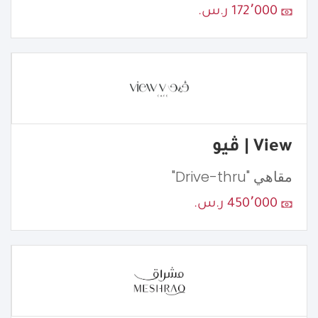
172٬000 ر.س.
View | ڤيو
مقاهي "Drive-thru"
450٬000 ر.س.