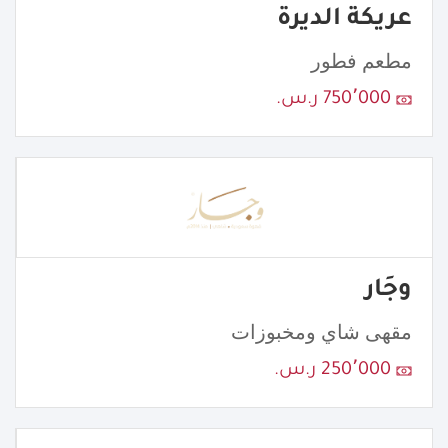
عريكة الديرة
مطعم فطور
750٬000 ر.س.
وجَار
مقهى شاي ومخبوزات
250٬000 ر.س.