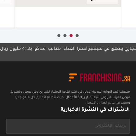
أعرف أكثر
ي ينطلق في سبتمبر
"أسترا الغذاء" تطالب "ساكو" بـ41.3 مليون ريال
الدان
المدي
منصتنا تعد البوابة العربية الأولى في نشر ثقافة الامتياز التجاري وفي عرض وتسويق
فرص الفرنشايز وفي تتبع أخبار ريادة الأعمال، حيث نتطلع لتقديم كل ماهو جديد
ومفيد في عالم المال والأعمال
الاشتراك في النشرة الإخبارية
If
you