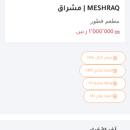
MESHRAQ | مشراق
مطعم فطور
1٬000٬000 ر.س.
عرض الكل (45)
امتياز تجاري (40)
وكالة تجارية (1)
امتياز دولي (4)