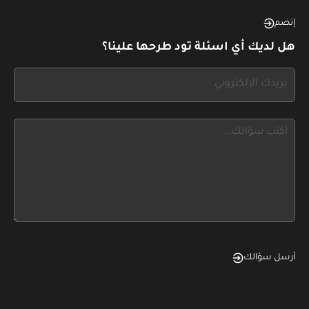
see
this,
إنضم
leave
هل لديك أي اسئلة تود طرحها علينا؟
this
form
If
field
you
blank
see
this,
leave
this
form
field
blank
أرسل سؤالك