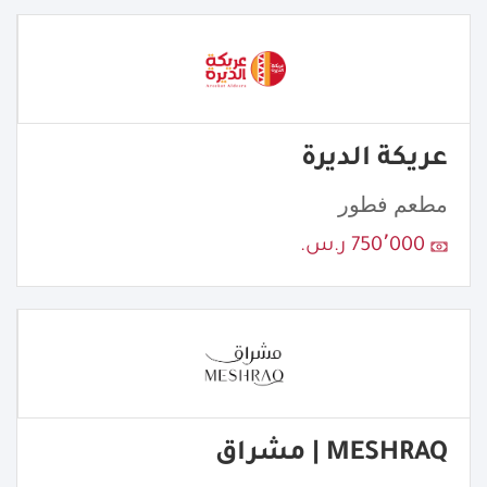
عريكة الديرة
مطعم فطور
750٬000 ر.س.
MESHRAQ | مشراق