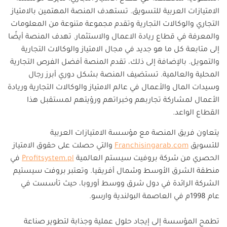
الامتيازات العربية للتسويق. تستهدف المنصة المهتمين بالامتياز
التجاري والوكالات التجارية وتقدم مجموعة متنوعة من المعلومات
والمعرفة في قطاع ريادة الاعمال والاستثمار. تهدف المنصة أيضًا
إلى متابعة كل ما هو جديد في مجال الامتياز والوكالات التجارية
والتمويل. بالإضافة إلى ذلك، تقدم المنصة أفضل الفرص التجارية
المحلية والعالمية. تستضيف المنصة بشكل دوري أبرز رجال
وسيدات المال والأعمال في عالم الامتياز والوكالات التجارية وريادة
الأعمال لمشاركة تجاربهم وخبراتهم ورؤيتهم لمستقبل هذا
القطاع الواعد.
يتعاون فريق المنصة مع مؤسسة الامتيازات العربية
للتسويق
Franchisingarab.com
والتي حصلت على حقوق الامتياز
الحصري من شركة بروفيت سيستم العالمية
Profitsystem.pl
في
منطقة الشرق الأوسط وشمال أفريقيا. وتعتبر بروفت سيستيم
الشركة الرائدة في دول شرق ووسط أوروبا، حيث تأسست في
عام 1998م في العاصمة البولندية وارسو.
تطمح المؤسسة إلى إيجاد حلول عملية وجذابة لتطوير صناعة