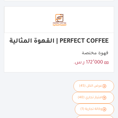
PERFECT COFFEE | القهوة المثالية
قهوة مختصة
172٬000 ر.س.
عرض الكل (45)
امتياز تجاري (40)
وكالة تجارية (1)