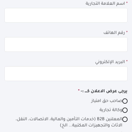
*
اسم العلامة التجارية
form
field
blank
*
رقم الهاتف
*
البريد الإلكتروني
يرجى عرض الاعلان كــــ :-
*
صاحب حق امتياز
وكالة تجارية
المعلنين B2B (خدمات التأمين والمالية، الاتصالات، النقل،
الاثاث والتجهيزات المكتبية... الخ)