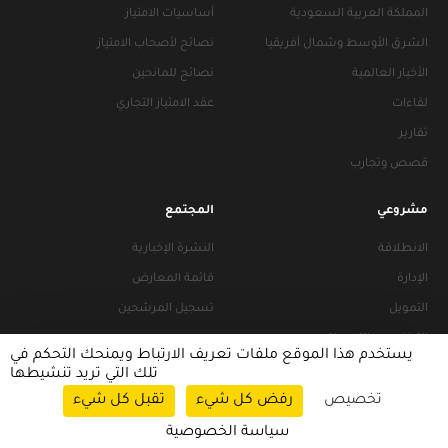
المملكة العربية السعودية
أساسيات الامتياز
الشرق الأوسط وشمال أفريقيا
نصائح لأصحاب الامتياز
الأخبار العالمية
نصائح للمانحين
لقاءات
عقد الامتياز التجاري
تقارير
قصص وتجارب
مشروعي
المجتمع
الانطلاقة
النشرة الإخبارية
الإدارة
قائمة المعارض
التمويل
تسجيل المرشحين
التراخيص والتجهيزات
يستخدم هذا الموقع ملفات تعريف الارتباط ويمنحك التحكم في
تلك التي تريد تنشيطها
تخصيص
رفض كل شيء
تقبل كل شيء
سياسات التصفح
|
سياسة الخصوصية
سياسة الخصوصية
© 2026 FRANACCESS. All rights reserved.