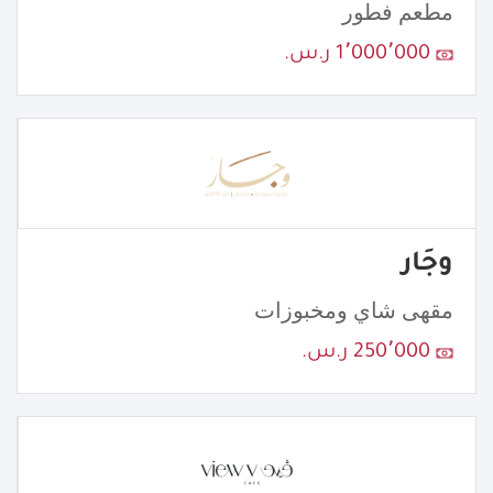
مطعم فطور
1٬000٬000 ر.س.
وجَار
مقهى شاي ومخبوزات
250٬000 ر.س.