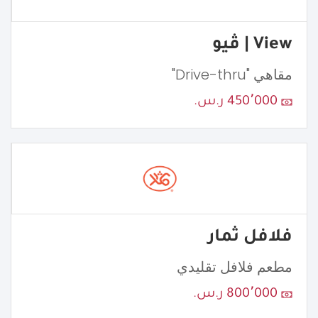
View | ڤيو
مقاهي "Drive-thru"
450٬000 ر.س.
فلافل ثمار
مطعم فلافل تقليدي
800٬000 ر.س.