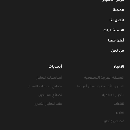
فرص الامتياز
المجلة
اتصل بنا
الاستشارات
أعلن معنا
من نحن
الأخبار
أبجديات
المملكة العربية السعودية
أساسيات الامتياز
الشرق الأوسط وشمال أفريقيا
نصائح لأصحاب الامتياز
الأخبار العالمية
نصائح للمانحين
لقاءات
عقد الامتياز التجاري
تقارير
قصص وتجارب