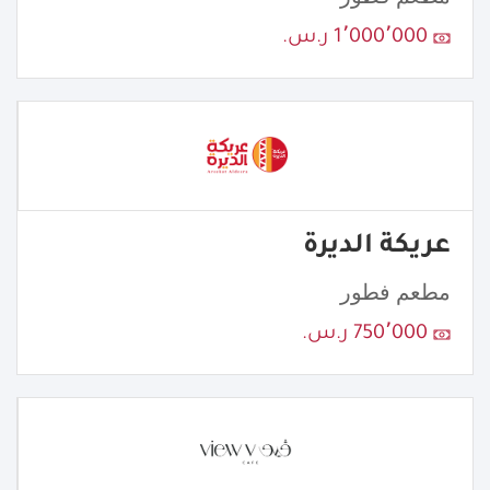
1٬000٬000 ر.س.
عريكة الديرة
مطعم فطور
750٬000 ر.س.