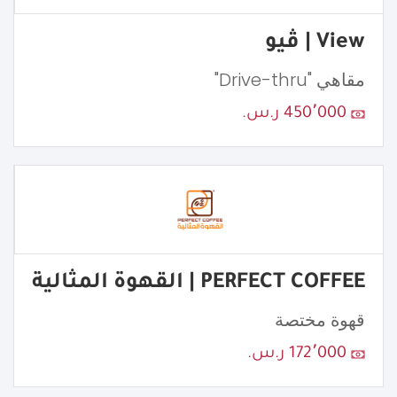
View | ڤيو
مقاهي "Drive-thru"
450٬000 ر.س.
PERFECT COFFEE | القهوة المثالية
قهوة مختصة
172٬000 ر.س.