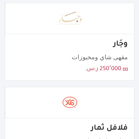
وجَار
مقهى شاي ومخبوزات
250٬000 ر.س.
فلافل ثمار