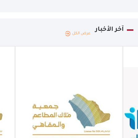
آخر الأخبار
عرض الكل
المملكة
العربية
|
08.08.2026
السعودية
معرض Hotel
& Hospitality
Expo Saudi
Arabia 2026
جمعية ملاك
المطاعم
والمقاهي شريكًا
استراتيجيًا في