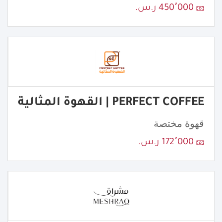
450٬000 ر.س.
PERFECT COFFEE | القهوة المثالية
قهوة مختصة
172٬000 ر.س.