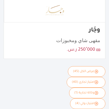
وجَار
مقهى شاي ومخبوزات
250٬000 ر.س.
عرض الكل (45)
امتياز تجاري (40)
وكالة تجارية (1)
امتياز دولي (4)