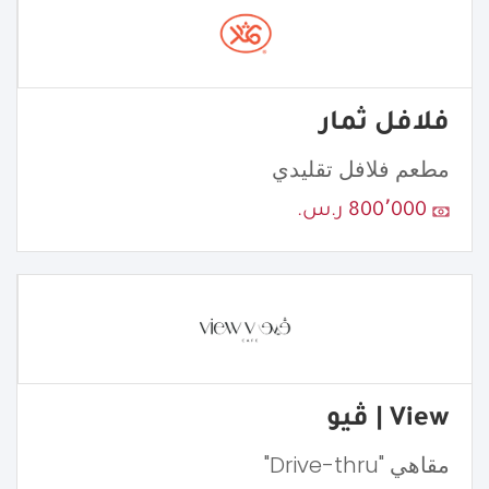
فلافل ثمار
مطعم فلافل تقليدي
800٬000 ر.س.
View | ڤيو
مقاهي "Drive-thru"