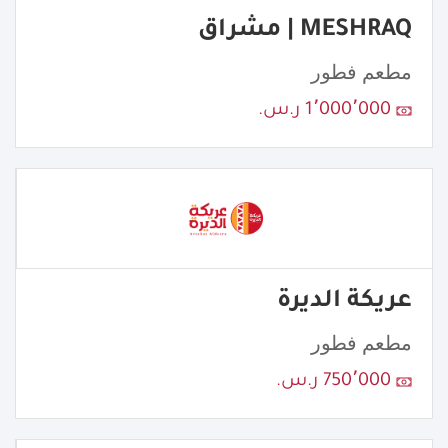
MESHRAQ | مشراق
مطعم فطور
1٬000٬000 ر.س.
عريكة الديرة
مطعم فطور
750٬000 ر.س.