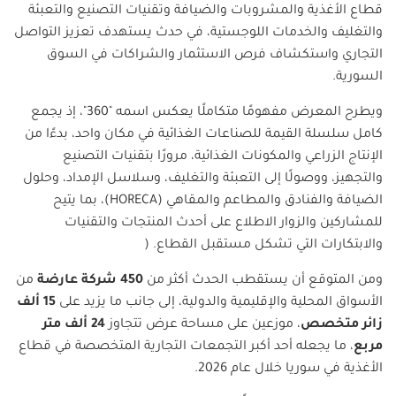
قطاع الأغذية والمشروبات والضيافة وتقنيات التصنيع والتعبئة
والتغليف والخدمات اللوجستية، في حدث يستهدف تعزيز التواصل
التجاري واستكشاف فرص الاستثمار والشراكات في السوق
السورية
.
ويطرح المعرض مفهومًا متكاملًا يعكس اسمه "360"، إذ يجمع
كامل سلسلة القيمة للصناعات الغذائية في مكان واحد، بدءًا من
الإنتاج الزراعي والمكونات الغذائية، مرورًا بتقنيات التصنيع
والتجهيز، ووصولًا إلى التعبئة والتغليف، وسلاسل الإمداد، وحلول
الضيافة والفنادق والمطاعم والمقاهي
(HORECA)
، بما يتيح
للمشاركين والزوار الاطلاع على أحدث المنتجات والتقنيات
والابتكارات التي تشكل مستقبل القطاع
. (
ومن المتوقع أن يستقطب الحدث أكثر من
450
شركة عارضة
من
الأسواق المحلية والإقليمية والدولية، إلى جانب ما يزيد على
15
ألف
زائر متخصص
، موزعين على مساحة عرض تتجاوز
24
ألف متر
مربع
، ما يجعله أحد أكبر التجمعات التجارية المتخصصة في قطاع
الأغذية في سوريا خلال عام 2026
.