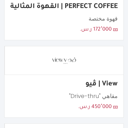
PERFECT COFFEE | القهوة المثالية
قهوة مختصة
172٬000 ر.س.
View | ڤيو
مقاهي "Drive-thru"
450٬000 ر.س.