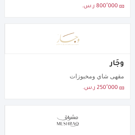
800٬000 ر.س.
وجَار
مقهى شاي ومخبوزات
250٬000 ر.س.