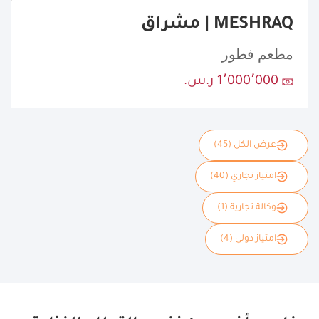
MESHRAQ | مشراق
مطعم فطور
1٬000٬000 ر.س.
عرض الكل (45)
امتياز تجاري (40)
وكالة تجارية (1)
امتياز دولي (4)