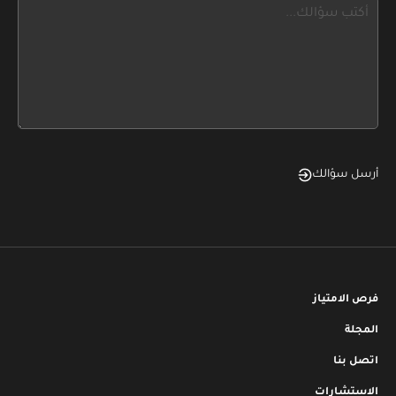
this,
leave
this
form
field
blank
أرسل سؤالك
فرص الامتياز
المجلة
اتصل بنا
الاستشارات