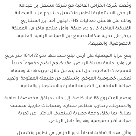
وقّعت شركة الخزامى اتفاقية مع شركة مشعل بن عبدالله
الراجحي الاستثمارية لتطوير وتشغيل مشروع مرايا الفيصلية،
وذلك على هامش فعاليات
FHS
، ليكون أحد أبرز المشاريع
الفندقية الفاخرة في وادي حنيفة، وأول منتجع فاخر في المملكة
يرتكز على تجربة متكاملة تجمع بين الضيافة الراقية، العافية،
الخصوصية، والطبيعة.
يقع مرايا الفيصلية على أرض تبلغ مساحتها نحو 164,472 متر مربع
في وادي حنيفة بمدينة الرياض، وقد صُمم ليقدم مفهوماً جديداً
للمنتجعات الفاخرة داخل المدينة، من خلال تجربة هادئة ومنتقاة
تعكس خصوصية الموقع، وتستفيد من طبيعته المفتوحة، وتعيد
صياغة العلاقة بين الضيافة الفاخرة والاستجمام والعافية.
ويضم المشروع 68 فيلا خاصة، إلى جانب مرافق مخصصة للعافية
والاسترخاء، وتجارب مطاعم مختارة، ومساحات خارجية مصممة
بعناية، بما يخلق وجهة حصرية تستهدف الباحثين عن تجربة
ضيافة أكثر خصوصية وهدوءاً داخل الرياض.
وتأتي هذه الاتفاقية امتداداً لدور الخزامى في تطوير وتشغيل