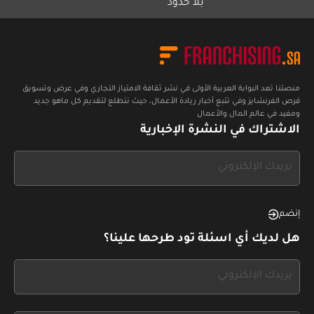
بلا حدود"
منصتنا تعد البوابة العربية الأولى في نشر ثقافة الامتياز التجاري وفي عرض وتسويق
فرص الفرنشايز وفي تتبع أخبار ريادة الأعمال، حيث نتطلع لتقديم كل ماهو جديد
ومفيد في عالم المال والأعمال
الاشتراك في النشرة الإخبارية
If
you
see
this,
إنضم
leave
هل لديك أي اسئلة تود طرحها علينا؟
this
form
If
field
you
blank
see