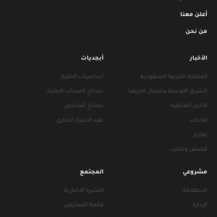
أعلن معنا
من نحن
الأخبار
أبجديات
المملكة العربية السعودية
أساسيات الامتياز
الشرق الأوسط وشمال أفريقيا
نصائح لأصحاب الامتياز
الأخبار العالمية
نصائح للمانحين
لقاءات
عقد الامتياز التجاري
تقارير
قصص وتجارب
مشروعي
المجتمع
الانطلاقة
النشرة الإخبارية
الإدارة
قائمة المعارض