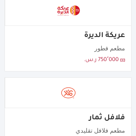
عريكة الديرة
مطعم فطور
750٬000 ر.س.
فلافل ثمار
مطعم فلافل تقليدي