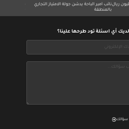
 أمير الباحة يدشّن جولة الامتياز التجاري
مجموعة ميلاف تطلق مبادرة
منطقة
بلا حدود"
ديك أي اسئلة تود طرحها علينا؟
سؤالك