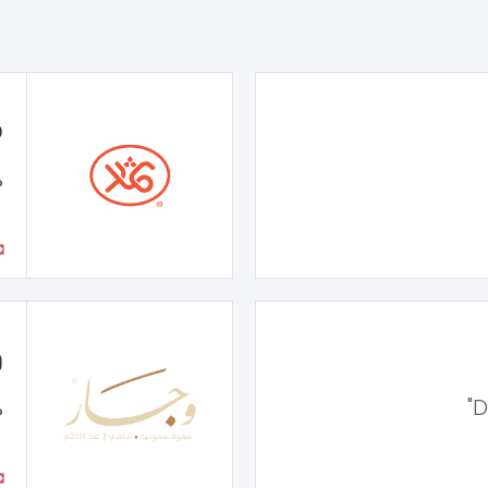
ف
م
و
م