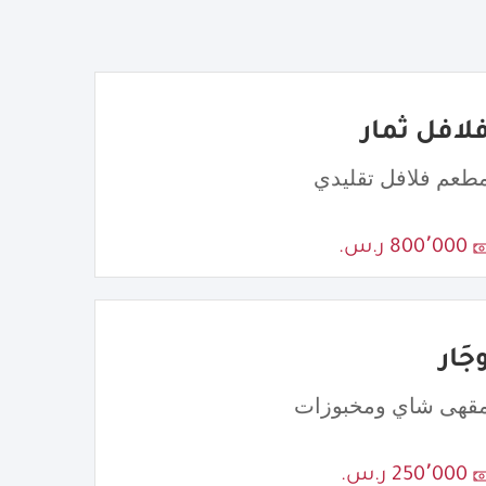
لافل ثمار
طعم فلافل تقليدي
800٬000 ر.س.
جَار
قهى شاي ومخبوزات
250٬000 ر.س.