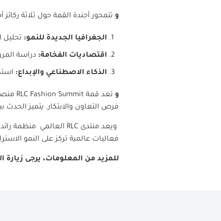
و
تتمحور أجندة القمة حول ثلاثة ركائ
الجغرافيا الجديدة للنمو:
تحليل ا
اقتصاديات الفخامة:
دراسة المرون
الذكاء الاصطناعي والإبداع:
استكش
و
تعد قمة
RLC Fashion Summit
منصة 
فرص التعاون والابتكار. يتميز الحدث بب
ويعد منتدى
RLC
العالمي منظمة رائدة 
فعاليات عالمية تركز على النمو الاستر
للمزيد من المعلومات، يرجى زيارة ا