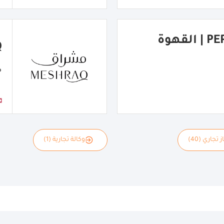
PERFECT COFFEE | القهوة
Q
م
 تجاري (40)
وكالة تجارية (1)