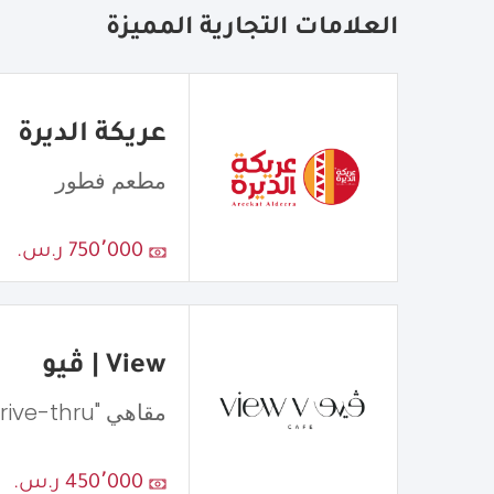
العلامات التجارية المميزة
عريكة الديرة
مطعم فطور
750٬000 ر.س.
View | ڤيو
مقاهي "Drive-thru"
450٬000 ر.س.