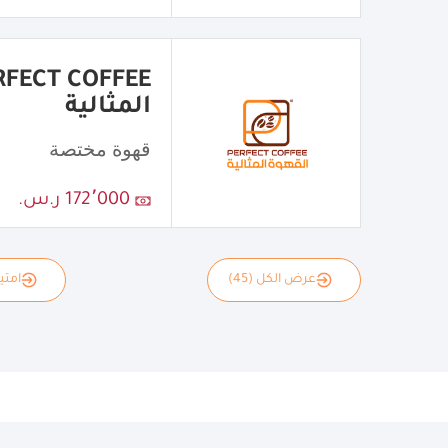
المثالية
قهوة مختصة
172٬000 ر.س.
عرض الكل (45)
امتياز