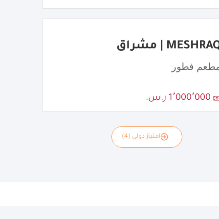
MESHRA | مشراق
طعم فطور
1٬000٬000 ر.س.
امتياز دولي (4)