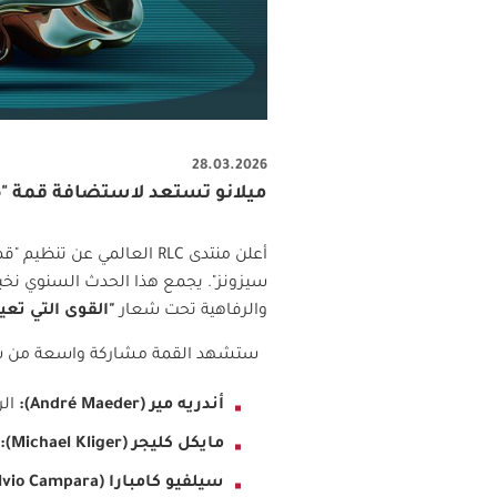
28.03.2026
ميلانو تستعد لاستضافة قمة "RLC Fashion Summit 2026" في يونيو المقبل
أعلن منتدى
RLC
العالمي عن تنظيم "ق
سيزونز". يجمع هذا الحدث السنوي نخبة
والرفاهية تحت شعار
"القوى التي تعي
ستشهد القمة مشاركة واسعة من شخصيا
أندريه مير (
André Maeder
):
الر
مايكل كليجر (
Michael Kliger
):
سيلفيو كامبارا (
lvio Campara