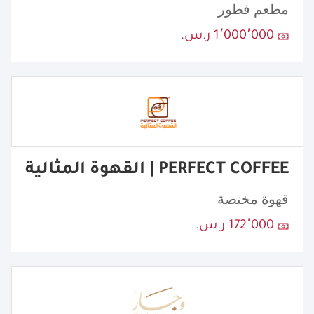
مطعم فطور
1٬000٬000 ر.س.
PERFECT COFFEE | القهوة المثالية
قهوة مختصة
172٬000 ر.س.