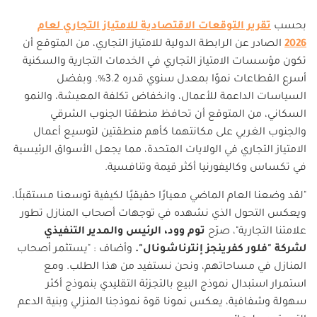
بحسب
تقرير التوقعات الاقتصادية للامتياز التجاري لعام
2026
الصادر عن الرابطة الدولية للامتياز التجاري، من المتوقع أن
تكون مؤسسات الامتياز التجاري في الخدمات التجارية والسكنية
أسرع القطاعات نموًا بمعدل سنوي قدره 3.2%. وبفضل
السياسات الداعمة للأعمال، وانخفاض تكلفة المعيشة، والنمو
السكاني، من المتوقع أن تحافظ منطقتا الجنوب الشرقي
والجنوب الغربي على مكانتهما كأهم منطقتين لتوسيع أعمال
الامتياز التجاري في الولايات المتحدة، مما يجعل الأسواق الرئيسية
في تكساس وكاليفورنيا أكثر قيمة وتنافسية
.
"
لقد وضعنا العام الماضي معيارًا حقيقيًا لكيفية توسعنا مستقبلًا،
ويعكس التحول الذي نشهده في توجهات أصحاب المنازل تطور
علامتنا التجارية"، صرّح
توم وود، الرئيس والمدير التنفيذي
لشركة "فلور كفرينجز إنترناشونال
".
وأضاف : "يستثمر أصحاب
المنازل في مساحاتهم، ونحن نستفيد من هذا الطلب. ومع
استمرار استبدال نموذج البيع بالتجزئة التقليدي بنموذج أكثر
سهولة وشفافية، يعكس نمونا قوة نموذجنا المنزلي وبنية الدعم