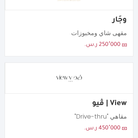
وجَار
مقهى شاي ومخبوزات
250٬000 ر.س.
View | ڤيو
مقاهي "Drive-thru"
450٬000 ر.س.