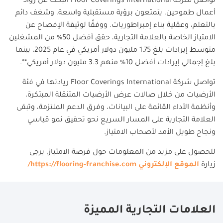
تواصل شركة
Floor Coverings International
البحث عن رواد
أعمال طموحين، يتمتعون برؤية مستقبلية واسعة، وشغف دائم
بالتعلم، وعقلية بناء إمبراطوريات. ووفقًا لوثيقة الإفصاح عن
الامتياز الخاصة بالعلامة التجارية، حقق أفضل 50% من المشغلين
متوسط ​​إيرادات بلغ 1.75 مليون دولار أمريكي في عام 2025، بينما
بلغ إجمالي إيرادات أفضل 10% منهم 3.3 مليون دولار أمريكي
**.
تواصل شركة
Floor Coverings International
ريادتها في فئة
الأرضيات من خلال صالات عرض الأرضيات المتنقلة المبتكرة،
وأنظمة الأداء القائمة على البيانات، وفرق الدعم الملتزمة، وتبقى
العلامة التجارية على المسار السريع نحو تحقيق نمو قياسي
ونجاح طويل الأمد لأصحاب الامتياز
.
للحصول على مزيد من المعلومات حول فرصة الامتياز، يرجى
زيارة
الموقع الإلكتروني
https://flooring-franchise.com/
العلامات التجارية المميزة