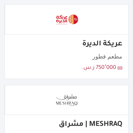
عريكة الديرة
مطعم فطور
750٬000 ر.س.
MESHRAQ | مشراق