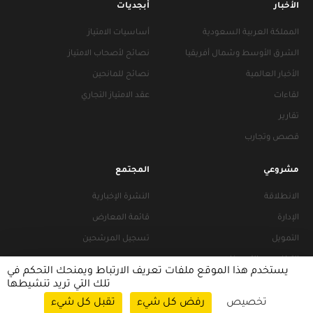
الأخبار
أبجديات
المملكة العربية السعودية
أساسيات الامتياز
الشرق الأوسط وشمال أفريقيا
نصائح لأصحاب الامتياز
الأخبار العالمية
نصائح للمانحين
لقاءات
عقد الامتياز التجاري
تقارير
قصص وتجارب
مشروعي
المجتمع
الانطلاقة
النشرة الإخبارية
الإدارة
قائمة المعارض
التمويل
تسجيل المرشحين
التراخيص والتجهيزات
يستخدم هذا الموقع ملفات تعريف الارتباط ويمنحك التحكم في
تلك التي تريد تنشيطها
تخصيص
رفض كل شيء
تقبل كل شيء
سياسات التصفح
|
سياسة الخصوصية