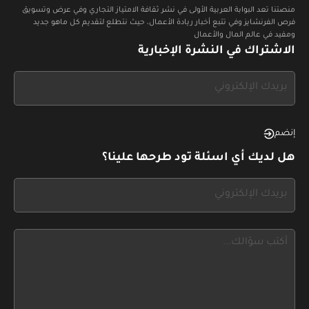
منصتنا تعد البوابة العربية الأولى في نشر ثقافة الامتياز التجاري وفي عرض وتسويق
فرص الفرنشايز وفي تتبع أخبار ريادة الأعمال، حيث نتطلع لتقديم كل ماهو جديد
ومفيد في عالم المال والأعمال
الاشتراك في النشرة الإخبارية
If
you
see
this,
إنضم
leave
هل لديك أي اسئلة تود طرحها علينا؟
this
form
If
field
you
blank
see
this,
leave
this
form
field