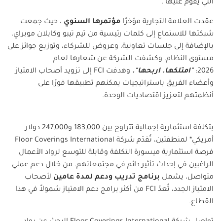
التي يقوم عليها
".
عقدت العلامة التجارية مؤخرًا
مؤتمرها السنوي
، حيث جمعت
شبكتها للاستماع إلى كلمات رئيسية من تيم تيبو وكابلان موبراي،
بالإضافة إلى جلسات تعاونية، وعروض للشركاء، وتوزيع جوائز على
مستوى النظام. وكشفت الشركة عن شعارها لعام
2026
:
"
امتلكها. اربحها
".
وهدفت
FCI
إلى تزويد أصحاب الامتياز
وأعضاء الفريق باستراتيجيات يمكنهم تطبيقها فورًا على
أنظمتهم لتعزيز اقتصاديات الوحدة
.
بتكلفة استثمارية إجمالية تتراوح بين 183,000 و247,000 دولار
أمريكي* لمنطقتين، تُقدّم شركة
Floor Coverings International
فرصة استثمارية ميسورة التكلفة وقابلة للتوسع لرواد الأعمال
الراغبين في إحداث تأثير دائم في مجتمعاتهم. من خلال دعم عملي
متواصل، يشمل
برنامج تدريب ودعم لمدة عامين
لأصحاب
الامتياز الجدد، تُعدّ
FCI
من أكثر برامج دعم الامتياز شمولاً في هذا
القطاع
.