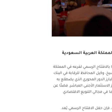
المملكة العربية السعودية
 بالافتتاح الرسمي لفرعه في المملكة
يخ، وكيل المحافظ للرقابة في البنك
ارز الدور المحوري الذي يضطلع به
الاستثمار الأجنبي المباشر، فضلًا عن
ركات العُمانية، بما ينسجم مع مرتكزات التنمية الاقتصادية ورؤية عُمان 2040، لاسيّما في مجالي التنويع الاقتصادي
ء كافة المتطلبات التنظيمية، فإن حفل الافتتاح الرسمي يُعد