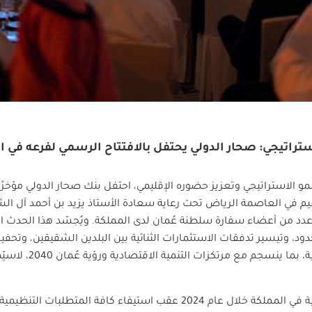
لاستراتيجي: صحار الدولي يحتفل بالافتتاح الرسمي لفرعه في 
مو الاستراتيجي وتعزيز حضوره الإقليمي، احتفل بنك صحار الدولي مؤخرًا
يم في العاصمة الرياض تحت رعاية سعادة الأستاذ يزيد بن أحمد آل الش
د من أعضاء سفارة سلطنة عُمان لدى المملكة. ويُجسّد هذا الحدث الب
د، وتيسير تدفقات الاستثمارات الثنائية بين البلدين الشقيقين، وتحفيز 
فتح آفاق واعدة أمام الش
ورغم أن البنك قد بدأ عملياته التشغيلية في المملكة خلال عام 2024 عقب استيفا