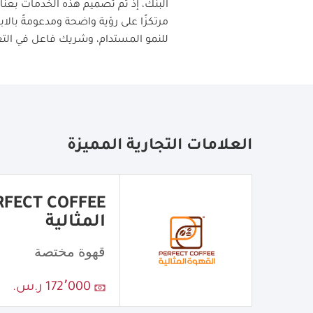
البنك، إذ تم تصميم هذه الخدمات بعناي
مرتكزًا على رؤية واضحة ومدعومةً بال
للنمو المستدام، وشريك فاعل في الت
العلامات التجارية المميزة
المثالية
قهوة مختصة
172٬000 ر.س.