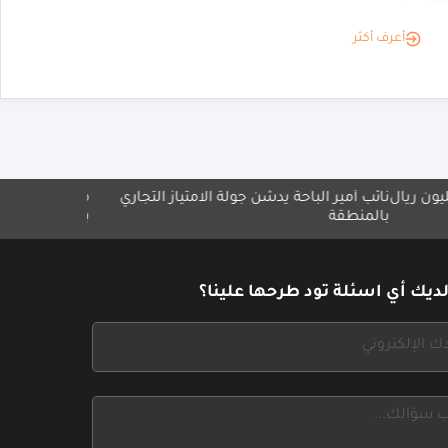
أعرف أكثر
مير الباحة يدشّن جولة الامتياز التجاري
مجموعة ميلاف تطلق مبادرة "
طقة
بلا حدود"
ديك أي اسئلة تود طرحها علينا؟