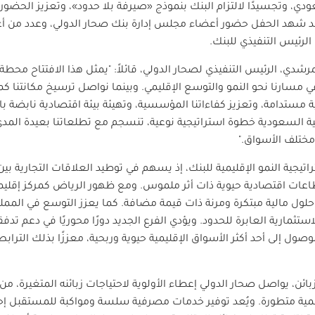
ودي، وتجسيدًا لالتزام البنك بنموذج «صيرفة بلا حدود»، وتعزيز الحضو
قد شهد الحفل حضور أعضاء مجلس إدارة بنك صحار الدولي، وعدد من أعضاء
لرئيس التنفيذي للبنك
.
شدي، الرئيس التنفيذي لصحار الدولي، قائلاً: "يمثل هذا الافتتاح محط
في مسارنا نحو النمو والتوسع الإقليمي. وبينما نواصل ترسيخ مكانتنا ك
جية مستدامة، وتعزيز كفاءاتنا المؤسسية، وتهيئة بيئة اقتصادية نابضة 
عربية السعودية خطوة استراتيجية نوعية، تنسجم مع تطلعاتنا بعيدة ا
مختلف الأسواق
."
ستراتيجية النمو الإقليمية للبنك، إذ يسهم في توطيد العلاقات التجارية ب
اعات اقتصادية حيوية ذات أثر ملموس. ومع ظهور الرياض كمركز إقليمي
حلول مالية مبتكرة ومرنة ذات قيمة مضافة. كما يعزز التوسع في المملك
ثمارية العابرة للحدود. ويؤدي الفرع الجديد دورًا محوريًا في دعم تدفق
ول إلى أحد أكثر الأسواق الإقليمية حيوية وربحية، معززًا بذلك الترا
زبائن، يواصل صحار الدولي إعطاء الأولوية لاحتياجات زبائنه المتغيرة
ية متطورة. ويُعد توفير خدمات مصرفية سلسة ومواكبة للمستقبل إحدى 