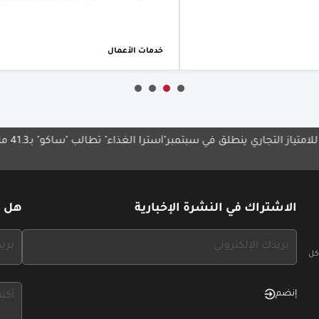
خدمات الأعمال
 ينطلق في سبتمبر
"أسترا الغذاء" تطالب "ساكو" بـ41.3 مليون ريال
نائب أ
بالمن
الاشتراك في النشرة الإخبارية
هل ل
If
If
you
you
كل
see
see
this,
this,
إنضم
leave
leave