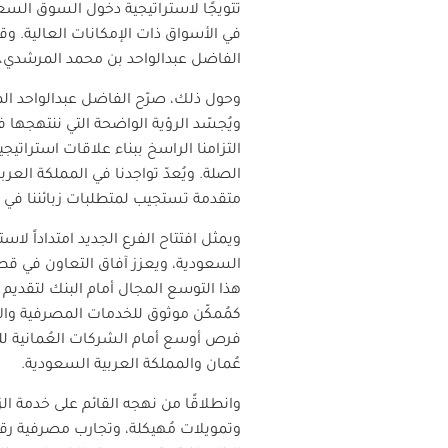
تتويجًا لاستراتيجية دخول السوق السع
في الأسواق ذات الإمكانات العالية. و
الفاضل عبدالواحد بن محمد المرشدي، ا
وحول ذلك، صرّح الفاضل عبدالواحد المر
ويُجسّد الرؤية الواضحة التي ننتهجها 
التزامنا الراسخ ببناء علاقات استراتي
الصلة. ويُعدّ تواجدنا في المملكة ال
متقدمة تستجيب لمتطلبات زبائننا في 
ويمثل افتتاح الفرع الجديد امتداداً لا
السعودية، ويعزز آفاق التعاون في قط
هذا التوسع المجال أمام البنك لتقديم 
كمُمكّن موثوق للخدمات المصرفية والاست
فرص أوسع أمام الشركات العُمانية للوص
عُمان والمملكة العربية السعودية
.
وانطلاقًا من نهجه القائم على خدمة ال
وتمويلات مُهيكلة، وتجارب مصرفية رقم