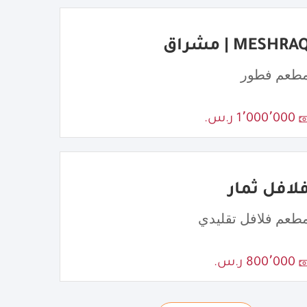
MESHRA | مشراق
طعم فطور
1٬000٬000 ر.س.
لافل ثمار
طعم فلافل تقليدي
800٬000 ر.س.