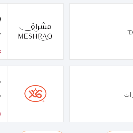
Q
م
ف
ات
م