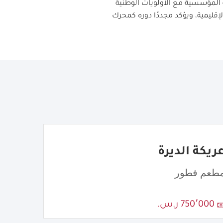
ه المؤسسية مع الأولويات الوطنية
إقليمية، ويؤكد مجددًا دوره كمحرك
ريكة الديرة
طعم فطور
750٬000 ر.س.