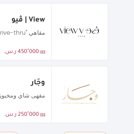
View | ڤيو
مقاهي "Drive-thru"
450٬000 ر.س.
وجَار
مقهى شاي ومخبوز
250٬000 ر.س.