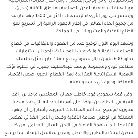
إنترناشيونال" و"دي إم جي إيفنتس"، ومن خلال شراكة استراتيجية
مع الهيئة السعودية للمدن الصناعية ومناطق التقنية (مدن)،
ويستمر حتى يوم الأربعاء ليستقطب أكثر من 1300 جهة عارضة
من جميع أنحاء العالم، في إطار الجهود الرامية إلى تسريع نمو
قطاع الأغذية والمشروبات في المملكة
.
وشهد اليوم الأول توقيع عدد من العقود والاتفاقيات في قطاع
الصناعات الغذائية والخدمات اللوجستية، بإجمالي استثمارات
تجاوز 600 مليون ريال سعودي، مع جهات بارزة مثل سلسلة
مطاعم كودو ومجموعة يوسف عبداللطيف جميل، في خطوة تؤكد
الأهمية الاستراتيجية المتزايدة لهذا القطاع الحيوي ضمن اقتصاد
المملكة، ودوره في دعمه وتنميته
.
وفي قمة سعودي فود، خاطب معالي المهندس ماجد بن رافد
العرقوبي الحاضرين مؤكدًا على أهمية الفعالية التي تعدّ منصة
محورية لتوسيع أحد أهم القطاعات الحيوية، وأشار إلى أن جهود
المملكة في توطين صناعة الأغذية وضمان الأمن الغذائي تعكس
التزامها بالمساهمة الفاعلة في الأمن الغذائي العالمي، من خلال
تمكين البحث والتطوير والابتكار، وتعزيز سلاسل الإمداد، بما يرسّخ