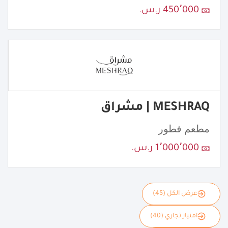
450٬000 ر.س.
MESHRAQ | مشراق
مطعم فطور
1٬000٬000 ر.س.
عرض الكل (45)
امتياز تجاري (40)