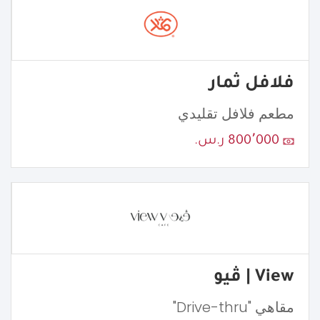
فلافل ثمار
مطعم فلافل تقليدي
800٬000 ر.س.
View | ڤيو
مقاهي "Drive-thru"