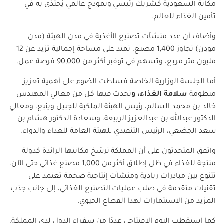
مكانة السعودية كشريك رئيسي ونموذج عالمي يُحتذى به في
تأمين الغذاء للعالم
.
وأضاف أن عدد منشآت تصنيع الأغذية في مدن الهيئة (مدن
مودِن) تجاوز 1,400 مصنع، تمتد على مساحة إجمالية تزيد عن 12
مليون متر مربع، وتسهم في توفير أكثر من 90,000 فرصة عمل
.
أما الجلسة الوزارية الخاصة فسلطت الضوء على أهمية تعزيز
منظومة
سلامة الغذاء، و
تحدث فيها كل من معالي المهندس
خالد بن محمد السالم، رئيس الهيئة الملكية للجبيل وينبع، ومعالي
الدكتور عبدالله بن عبدالعزيز الربيعة، وسعادة الدكتور هشام بن
سعد الجضعي، الرئيس التنفيذي للهيئة العامة للغذاء والدواء.
واتفق المتحدثون على أن المملكة ترسّخ مكانتها الرائدة كدولة
منتجة للغذاء في ظل إطلاق أكثر من 1,000 مصنع غذائي حتى الآن،
تتنوع بين مبادرات ريادية ومنشآت إنتاجية ضخمة تعتمد على
تقنيات متقدمة في صلب عمليات التصنيع الغذائي، إلى جانب جذب
المزيد من الاستثمارات لهذا القطاع الحيوي
.
كما استقطب اليوم الافتتاحي عددًا من سفراء الدول لدى المملكة،