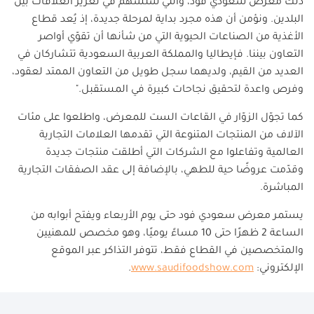
ذلك معرض سعودي فود، والتي ستسهم في تعزيز العلاقات بين
البلدين. ونؤمن أن هذه مجرد بداية لمرحلة جديدة، إذ يُعد قطاع
الأغذية من الصناعات الحيوية التي من شأنها أن تقوّي أواصر
التعاون بيننا. فإيطاليا والمملكة العربية السعودية تتشاركان في
العديد من القيم، ولديهما سجل طويل من التعاون الممتد لعقود،
وفرص واعدة لتحقيق نجاحات كبيرة في المستقبل
."
كما تجوّل الزوّار في القاعات الست للمعرض، واطلعوا على مئات
الآلاف من المنتجات المتنوعة التي تقدمها العلامات التجارية
العالمية وتفاعلوا مع الشركات التي أطلقت منتجات جديدة
وقدّمت عروضًا حية للطهي، بالإضافة إلى عقد الصفقات التجارية
المباشرة
.
يستمر معرض سعودي فود حتى يوم الأربعاء ويفتح أبوابه من
الساعة 2 ظهرًا حتى 10 مساءً يوميًا، وهو مخصص للمهنيين
والمتخصصين في القطاع فقط، تتوفر التذاكر عبر الموقع
الإلكتروني
:
www.saudifoodshow.com
.