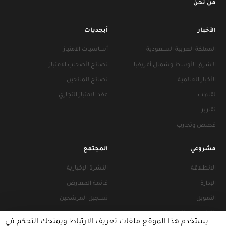
من نحن
الأخبار
أبجديات
المملكة العربية السعودية
أساسيات الامتياز
الشرق الأوسط وشمال أفريقيا
نصائح لأصحاب الامتياز
الأخبار العالمية
نصائح للمانحين
لقاءات
عقد الامتياز التجاري
تقارير
قصص وتجارب
مشروعي
المجتمع
الانطلاقة
النشرة الإخبارية
الإدارة
قائمة المعارض
التمويل
تسجيل المرشحين
التراخيص والتجهيزات
يستخدم هذا الموقع ملفات تعريف الارتباط ويمنحك التحكم في