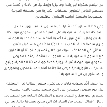
من بينهم سفراء نيوزيلندا وماليزيا وإيطاليا، في دلالة واضحة على
دعمهم الكامل لتطوير العلاقات التجارية مع المملكة العربية
السعودية وتعميق أواصر التعاون الاقتصادي
.
وفي هذا السياق أكد تشارلز كينغستون، سفير نيوزيلندا لدى
المملكة العربية السعودية، على أهمية معرض سعودي فود لكلا
البلدين وقال: "تنتج نيوزيلندا أغذية آمنة مستدامة وعالية الجودة،
ونرى فرصة هائلة لتلعب بلادنا دورًا فاعلًا في مستقبل الأمن
الغذائي في المملكة – سواء من خلال تصدير منتجاتنا أو التعاون
مع السوق السعودية لسد الفجوات القائمة. يمنحنا معرض
سعودي فود فرصة ثمينة لرواية قصة جودة غذائنا العالمية، ويتيح
للشركات النيوزيلندية عرض منتجاتها أمام المستهلكين والموزعين
والمستوردين في السعودية."
من جهته أكّد سعادة كارلو بالدوتشي، سفير إيطاليا لدى المملكة،
على دور معرض سعودي فود الذي يجسد فرصة بالغة الأهمية
لتسريع نمو قطاع الأغذية وتعزيز العلاقات الثنائية مع السعودية،
وقال: "هناك العديد من المبادرات التي يجري تنفيذها حاليًا، بما في