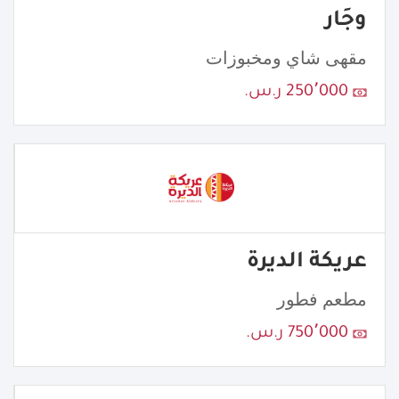
وجَار
مقهى شاي ومخبوزات
250٬000 ر.س.
عريكة الديرة
مطعم فطور
750٬000 ر.س.