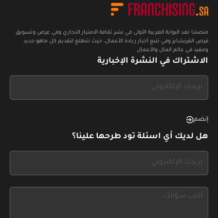
منصتنا تعد البوابة العربية الأولى في نشر ثقافة الامتياز التجاري وفي عرض وتسويق
فرص الفرنشايز وفي تتبع أخبار ريادة الأعمال، حيث نتطلع لتقديم كل ماهو جديد
ومفيد في عالم المال والأعمال
الاشتراك في النشرة الإخبارية
If
you
see
this,
إنضم
leave
هل لديك أي اسئلة تود طرحها علينا؟
this
form
If
field
you
blank
see
this,
leave
this