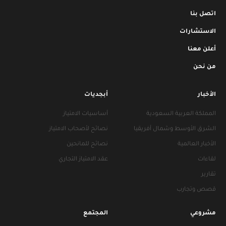
اتصل بنا
الاستشارات
أعلن معنا
من نحن
الأخبار
أبجديات
المملكة العربية السعودية
أساسيات الامتياز
الشرق الأوسط وشمال أفريقيا
نصائح لأصحاب الامتياز
الأخبار العالمية
نصائح للمانحين
لقاءات
عقد الامتياز التجاري
تقارير
قصص وتجارب
مشروعي
المجتمع