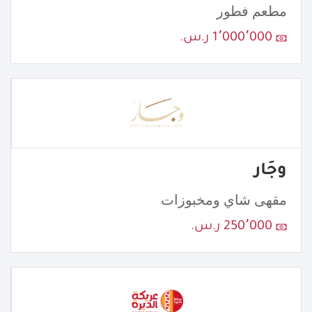
مطعم فطور
1٬000٬000 ر.س.
وجَار
مقهى شاي ومخبوزات
250٬000 ر.س.