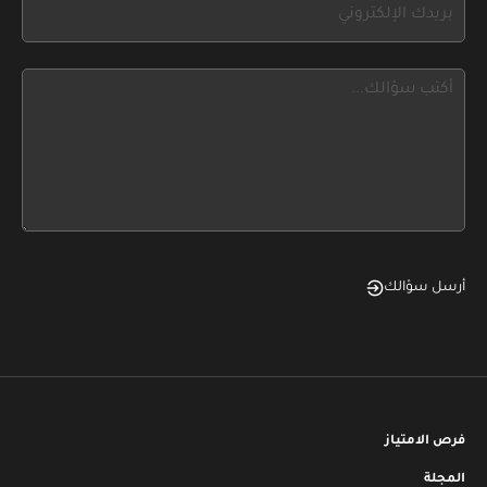
If
field
you
blank
see
this,
leave
this
form
field
blank
أرسل سؤالك
فرص الامتياز
المجلة