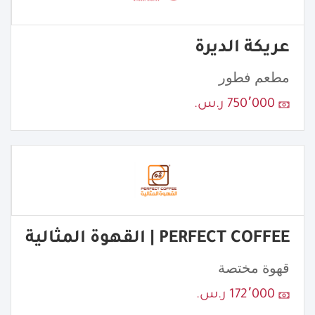
عريكة الديرة
مطعم فطور
750٬000 ر.س.
PERFECT COFFEE | القهوة المثالية
قهوة مختصة
172٬000 ر.س.