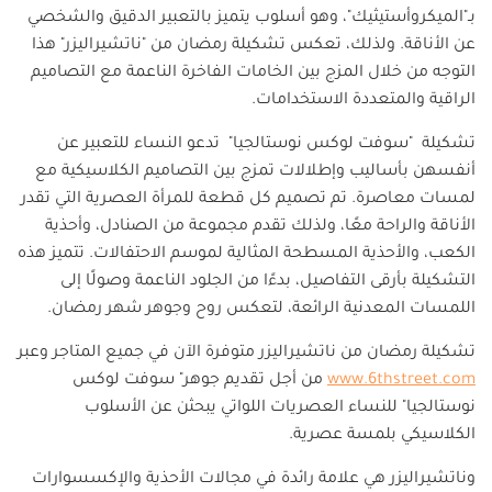
بـ"الميكروأستيثيك"، وهو أسلوب يتميز بالتعبير الدقيق والشخصي
عن الأناقة. ولذلك، تعكس تشكيلة رمضان من "ناتشيراليزر" هذا
التوجه من خلال المزج بين الخامات الفاخرة الناعمة مع التصاميم
الراقية والمتعددة الاستخدامات
.
تشكيلة
"
سوفت لوكس نوستالجيا
"
تدعو النساء للتعبير عن
أنفسهن بأساليب وإطلالات تمزج بين التصاميم الكلاسيكية مع
لمسات معاصرة. تم تصميم كل قطعة للمرأة العصرية التي تقدر
الأناقة والراحة معًا، ولذلك تقدم مجموعة من الصنادل، وأحذية
الكعب، والأحذية المسطحة المثالية لموسم الاحتفالات. تتميز هذه
التشكيلة بأرقى التفاصيل، بدءًا من الجلود الناعمة وصولًا إلى
اللمسات المعدنية الرائعة، لتعكس روح وجوهر شهر رمضان
.
تشكيلة رمضان من ناتشيراليزر متوفرة الآن في جميع المتاجر وعبر
www.6thstreet.com
من أجل تقديم جوهر" سوفت لوكس
نوستالجيا" للنساء العصريات اللواتي يبحثن عن الأسلوب
الكلاسيكي بلمسة عصرية.
وناتشيراليزر
هي علامة رائدة في مجالات الأحذية والإكسسوارات