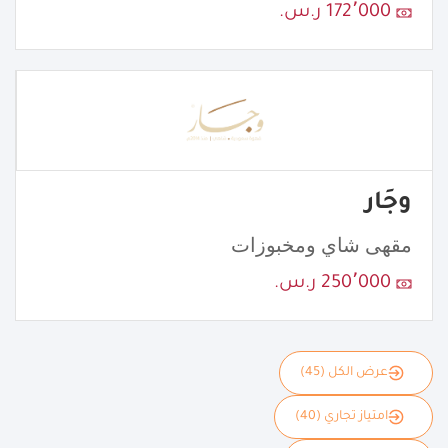
172٬000 ر.س.
وجَار
مقهى شاي ومخبوزات
250٬000 ر.س.
عرض الكل (45)
امتياز تجاري (40)