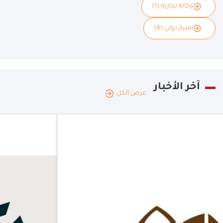
وكالة تجارية (1)
امتياز دولي (4)
آخر الأخبار
عرض الكل
المملكة
العربية
|
05.08.2026
الممل
السعودية
العربي
السعو
اختتام جولة
الامتياز
التجاري
يكش