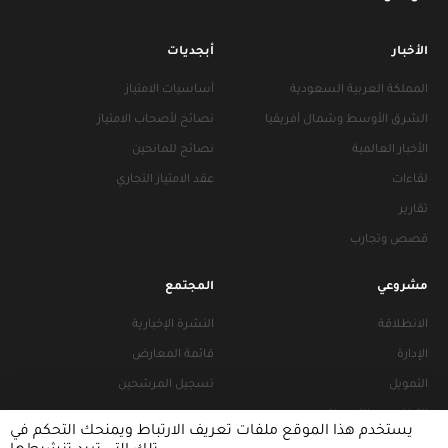
الأخبار
أبجديات
المملكة العربية السعودية
أساسيات الامتياز
الشرق الأوسط وشمال أفريقيا
نصائح لأصحاب الامتياز
الأخبار العالمية
نصائح للمانحين
لقاءات
عقد الامتياز التجاري
تقارير
قصص وتجارب
مشروعي
المجتمع
الانطلاقة
النشرة الإخبارية
الإدارة
قائمة المعارض
التمويل
تسجيل المرشحين
التراخيص والتجهيزات
يستخدم هذا الموقع ملفات تعريف الارتباط ويمنحك التحكم في