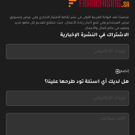
منصتنا تعد البوابة العربية الأولى في نشر ثقافة الامتياز التجاري وفي عرض وتسويق
فرص الفرنشايز وفي تتبع أخبار ريادة الأعمال، حيث نتطلع لتقديم كل ماهو جديد
ومفيد في عالم المال والأعمال
الاشتراك في النشرة الإخبارية
If
you
see
this,
إنضم
leave
هل لديك أي اسئلة تود طرحها علينا؟
this
form
If
field
you
blank
see
this,
leave
this