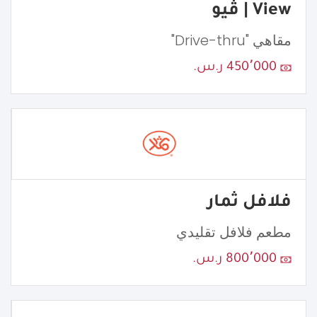
View | ڤيو
مقاهي "Drive-thru"
450٬000 ر.س.
فلافل ثمار
مطعم فلافل تقليدي
800٬000 ر.س.