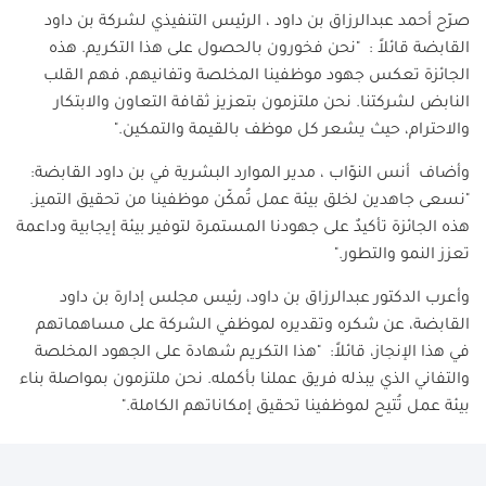
صرّح أحمد عبدالرزاق بن داود ، الرئيس التنفيذي لشركة بن داود
القابضة قائلاً : "نحن فخورون بالحصول على هذا التكريم. هذه
الجائزة تعكس جهود موظفينا المخلصة وتفانيهم، فهم القلب
النابض لشركتنا. نحن ملتزمون بتعزيز ثقافة التعاون والابتكار
والاحترام، حيث يشعر كل موظف بالقيمة والتمكين."
وأضاف أنس النوّاب ، مدير الموارد البشرية في بن داود القابضة:
"نسعى جاهدين لخلق بيئة عمل تُمكّن موظفينا من تحقيق التميز.
هذه الجائزة تأكيدٌ على جهودنا المستمرة لتوفير بيئة إيجابية وداعمة
تعزز النمو والتطور."
وأعرب الدكتور عبدالرزاق بن داود، رئيس مجلس إدارة بن داود
القابضة، عن شكره وتقديره لموظفي الشركة على مساهماتهم
في هذا الإنجاز، قائلاً: "هذا التكريم شهادة على الجهود المخلصة
والتفاني الذي يبذله فريق عملنا بأكمله. نحن ملتزمون بمواصلة بناء
بيئة عمل تُتيح لموظفينا تحقيق إمكاناتهم الكاملة."