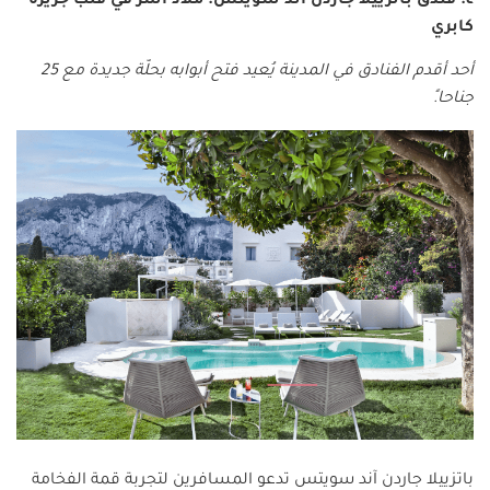
٤. فندق باتزييلا جاردن آند سويتس: ملاذ آسر في قلب جزيرة
كابري
أحد أقدم الفنادق في المدينة يُعيد فتح أبوابه بحلّة جديدة مع 25
جناحا.ً
باتزييلا جاردن آند سويتس تدعو المسافرين لتجربة قمة الفخامة