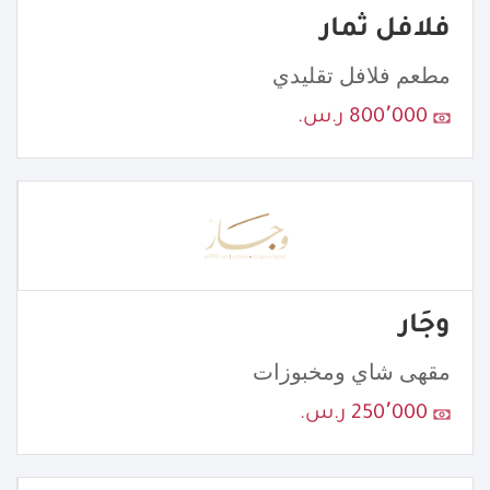
فلافل ثمار
مطعم فلافل تقليدي
800٬000 ر.س.
وجَار
مقهى شاي ومخبوزات
250٬000 ر.س.