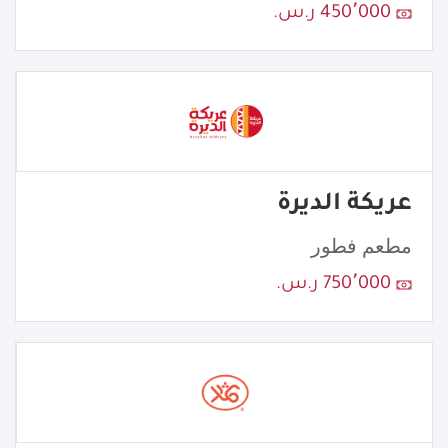
450٬000 ر.س.
عريكة الديرة
مطعم فطور
750٬000 ر.س.