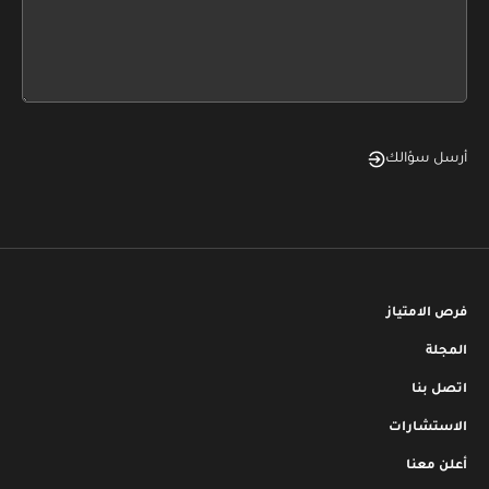
this
form
field
blank
أرسل سؤالك
فرص الامتياز
المجلة
اتصل بنا
الاستشارات
أعلن معنا