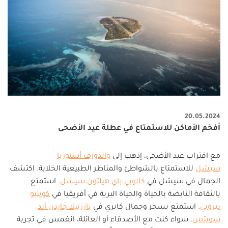
20.05.2024
أفخم الأماكن للاستمتاع في عطلة عيد الأضحى
مع اقتراب عيد الأضحى، إذهب إلى
والدورف أستوريا
سيشل
للاستمتاع بالشواطئ والمناظر الطبيعية الخلابة. اكتشف
الجمال في سيشل في
كانوبي باي هيلتون سيشل
. استمتع
بالثقافة النابضة بالحياة والحياة البرية في أفريقيا في
كويتيو
نيروبي
. استمتع بسحر وجمال كابري في
باززييلا جاردن آند
سويتس
. سواء كنت مع الأصدقاء أو العائلة، انغمس في تجربة