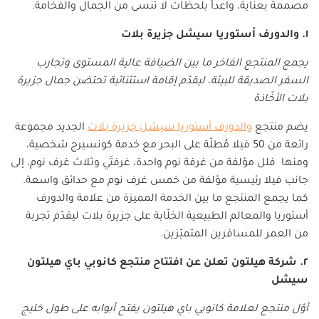
مصممة بعناية، واعداً بلحظات لا تُنسى من الجمال والفخامة.
١. والدورف أستوريا سيشل جزيرة بلات
يجمع المنتجع الفاخر ما بين الضيافة عالية المستوى وتجارب
السفر الصديقة للبيئة، ليقدّم إقامة استثنائية تحتضن جمال جزيرة
بلات الأخّاذة
يضم منتجع
والدورف أستوريا سيشل جزيرة بلات
الجديد مجموعة
رائعة من 50 فيلا مُطلّة على البحر مع خدمة كونسيرج شخصية،
ومنها فلل مؤلفة من غرفة نوم واحدة، غرفتَي وثلاث غرف نوم، إلى
جانب فيلا رئيسية مؤلفة من خمس غرف نوم مع حدائق واسعة.
كما يجمع المنتجع ما بين الخدمة المميزة من علامة والدورف
أستوريا والمعالم الطبيعية الخلّابة على جزيرة بلات ليقدّم تجربة
من العمر للمسافرين المتميّزين.
٢. شركة هيلتون تعلن عن افتتاح منتجع كانوبي باي هيلتون
سيشل
أوّل منتجع لعلامة كانوبي باي هيلتون يفتح أبوابه على طول خليج