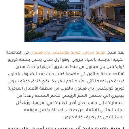
يقع فندق
كويتو نيروبي، كوريو كوليكشن باي هيلتون
في العاصمة
الكينية النابضة بالحياة نيروبي، وهو أول فندق يحمل بصمة كوريو
كوليكشن باي هيلتون في منطقة شرق أفريقيا وأحدث فندق
تفتتحه علامة هيلتون في عاصمة كينيا، حيث يعِد الضيوف بتجارب
فريدة من نوعها تلبّي احتياجاتهم الفريدة. يقع فندق كويتو نيروبي،
كوريو كوليكشن باي هيلتون بالقرب من منطقة الأعمال المركزية
جيجيري التي تحتضن المقرّ الرئيسي للأمم المتحدة وعدداً من
السفارات، إلى جانب إحدى أكبر الجاليات في أفريقيا، ويُشكّل
الملاذ المثالي للابتعاد عن صخب المدينة بفضل موقعه
الاستراتيجي على طرف غابة كارورا.