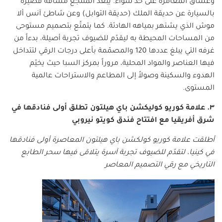
وعشّاق المغامرة على حدٍّ سواء. يبعُد المنتجع مسافة قصيرة
بالسيارة عن حديقة الملك (حديقة التوابل) وعن شاطئ آنس ألا
موش الذي يشتهر بمياهه الهادئة. كما يتمتّع بتصميم مستوحى
من المساحات المحيطة به ليقدّم للضيوف تجربة أصيلة، بدءاً من
غرفه التي يبلغ عددها 120 والمصمّمة بأعلى درجات الرقي لتتداخل
فيها العناصر والمواد المحلية، مروراً بمركز السبا حيث يخيّم
الهدوء والسكينة وصولاً إلى المطاعم والاستراحات عالمية
المستوى.
٣. علامة كوريو كوليكشن باي هيلتون تطلق أولى فنادقها في
شرق أفريقيا مع افتتاح فندق كويتو نيروبي
أطلقت علامة كوريو كولكشن باي هيلتون المعاصرة أولى فنادقها
في كينيا، لتقدّم للضيوف تجربة آسرة يتلاقى فيها سحر الطابع
التاريخي مع رقي التصميم المعاصر