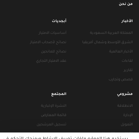
من نحن
الأخبار
أبجديات
المملكة العربية السعودية
أساسيات الامتياز
الشرق الأوسط وشمال أفريقيا
نصائح لأصحاب الامتياز
الأخبار العالمية
نصائح للمانحين
لقاءات
عقد الامتياز التجاري
تقارير
قصص وتجارب
مشروعي
المجتمع
الانطلاقة
النشرة الإخبارية
الإدارة
قائمة المعارض
التمويل
تسجيل المرشحين
التراخيص والتجهيزات