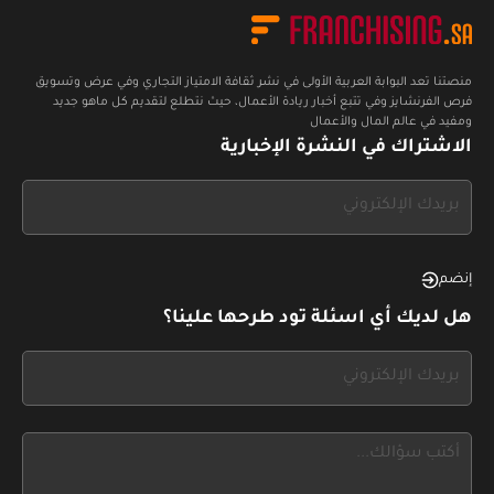
منصتنا تعد البوابة العربية الأولى في نشر ثقافة الامتياز التجاري وفي عرض وتسويق
فرص الفرنشايز وفي تتبع أخبار ريادة الأعمال، حيث نتطلع لتقديم كل ماهو جديد
ومفيد في عالم المال والأعمال
الاشتراك في النشرة الإخبارية
If
you
see
this,
إنضم
leave
هل لديك أي اسئلة تود طرحها علينا؟
this
form
If
field
you
blank
see
this,
leave