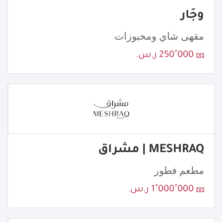
وجَار
مقهى شاي ومخبوزات
250٬000 ر.س.
MESHRAQ | مشراق
مطعم فطور
1٬000٬000 ر.س.