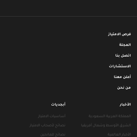
فرص الامتياز
المجلة
اتصل بنا
الاستشارات
أعلن معنا
من نحن
الأخبار
أبجديات
المملكة العربية السعودية
أساسيات الامتياز
الشرق الأوسط وشمال أفريقيا
نصائح لأصحاب الامتياز
الأخبار العالمية
نصائح للمانحين