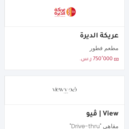
عريكة الديرة
مطعم فطور
750٬000 ر.س.
View | ڤيو
مقاهي "Drive-thru"