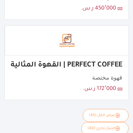
450٬000 ر.س.
PERFECT COFFEE | القهوة المثالية
قهوة مختصة
172٬000 ر.س.
عرض الكل (45)
امتياز تجاري (40)