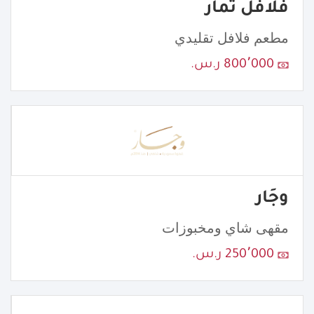
فلافل ثمار
مطعم فلافل تقليدي
800٬000 ر.س.
وجَار
مقهى شاي ومخبوزات
250٬000 ر.س.