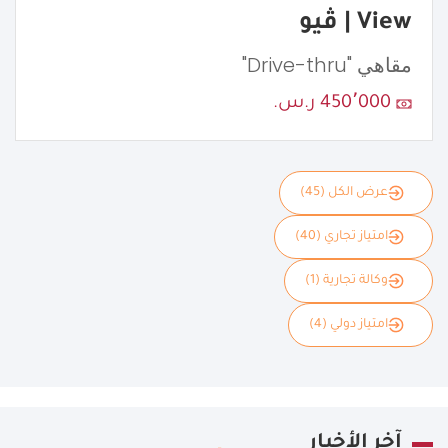
View | ڤيو
مقاهي "Drive-thru"
450٬000 ر.س.
عرض الكل (45)
امتياز تجاري (40)
وكالة تجارية (1)
امتياز دولي (4)
آخر الأخبار