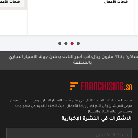
خدمات الأعمال
خدمات
أعرف أكثر
يال
نائب أمير الباحة يدشّن جولة الامتياز التجاري
مجموع
بالمنطقة
بلا حد
منصتنا تعد البوابة العربية الأولى في نشر ثقافة الامتياز التجاري وفي عرض وتسويق
فرص الفرنشايز وفي تتبع أخبار ريادة الأعمال، حيث نتطلع لتقديم كل ماهو جديد
ومفيد في عالم المال والأعمال
الاشتراك في النشرة الإخبارية
If