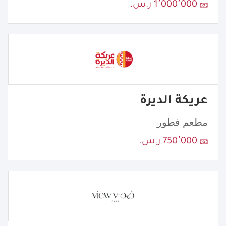
1٬000٬000 ر.س.
عريكة الديرة
مطعم فطور
750٬000 ر.س.