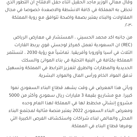
وقال معالي الوزير ماجد الحقيل اثناء حفل الافتتاح ان التطور الذي
تحظى به المملكة في كافة الانشطة والاصعدة خصوصا في مجال
المقاولات والبناء يعتبر بصمة واضحة تتوافق مع روية المملكة
٢٠٣٠.
من جانبه اكد محمد الحسيني ، المستشار في معارض الرياض
(
REC
) ان السعودية تعمل كمركز لوجستي قوي يربط القارات
الثلاث في آسيا وأوروبا وأفريقيا. تماشياً مع رؤية 2030 ، لتستثمر
المملكة بكثافة في البنية التحتية في بناء الموانئ والسكك
الحديدية والمطارات والطرق لتعزيز الترابط في المملكة وتسهيل
تدفق المواد الخام ورأس المال والموارد البشرية.
ويأتي هذا المعرض في وقت يشهد قطاع البناء السعودي نموا
كبيرا. مع مشاريع بقيمة 3 مليارات ريال سعودي وأكثر من 5000
مشروع إنشائي مخطط لها في المملكة لهذا العام وحده
ومعرض البناء السعودي 2022 يعتبر منصة مثالية لمجتمع البناء
المحلي والعالمي لبناء شراكات واستكشاف الفرص الكبيرة التي
يوفرها قطاع البناء في المملكة.