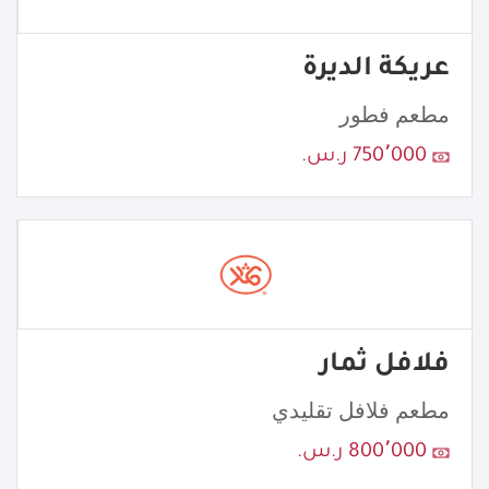
عريكة الديرة
مطعم فطور
750٬000 ر.س.
فلافل ثمار
مطعم فلافل تقليدي
800٬000 ر.س.