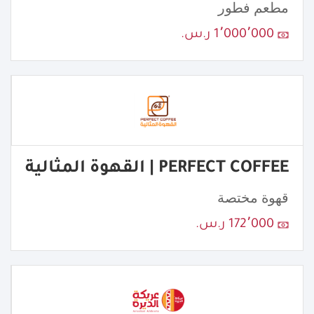
مطعم فطور
1٬000٬000 ر.س.
PERFECT COFFEE | القهوة المثالية
قهوة مختصة
172٬000 ر.س.