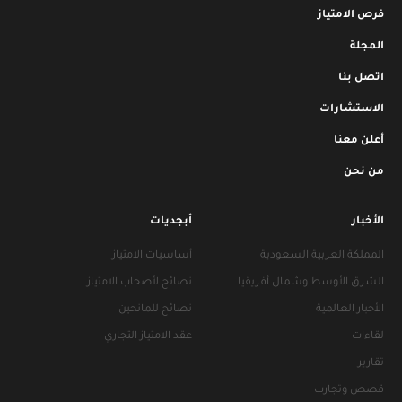
فرص الامتياز
المجلة
اتصل بنا
الاستشارات
أعلن معنا
من نحن
الأخبار
أبجديات
المملكة العربية السعودية
أساسيات الامتياز
الشرق الأوسط وشمال أفريقيا
نصائح لأصحاب الامتياز
الأخبار العالمية
نصائح للمانحين
لقاءات
عقد الامتياز التجاري
تقارير
قصص وتجارب