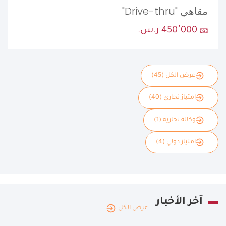
مقاهي "Drive-thru"
450٬000 ر.س.
عرض الكل (45)
امتياز تجاري (40)
وكالة تجارية (1)
امتياز دولي (4)
آخر الأخبار
عرض الكل