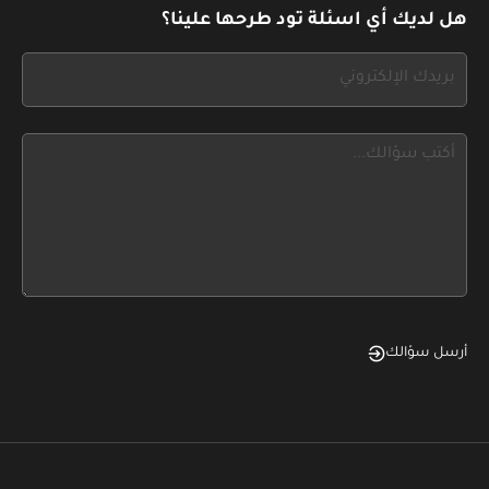
leave
هل لديك أي اسئلة تود طرحها علينا؟
this
form
If
field
you
blank
see
this,
leave
this
form
field
blank
أرسل سؤالك