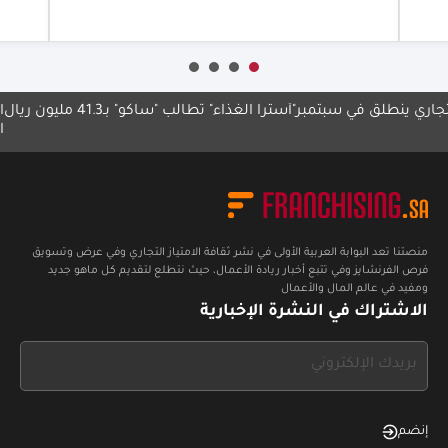
أع
 ينطلق في سبتمبر
"أسترا الغذاء" تطالب "ساكو" بـ41.3 مليون ريال
الدانو
المدينة
منصتنا تعد البوابة العربية الأولى في نشر ثقافة الامتياز التجاري وفي عرض وتسويق
فرص الفرنشايز وفي تتبع أخبار ريادة الأعمال، حيث نتطلع لتقديم كل ماهو جديد
ومفيد في عالم المال والأعمال
الاشتراك في النشرة الإخبارية
If
you
see
this,
إنضم