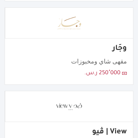
وجَار
مقهى شاي ومخبوزات
250٬000 ر.س.
View | ڤيو