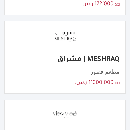
172٬000 ر.س.
MESHRAQ | مشراق
مطعم فطور
1٬000٬000 ر.س.