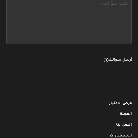
this,
leave
this
form
field
blank
أرسل سؤالك
فرص الامتياز
المجلة
اتصل بنا
الاستشارات