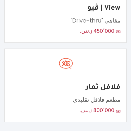
View | ڤيو
مقاهي "Drive-thru"
450٬000 ر.س.
فلافل ثمار
مطعم فلافل تقليدي
800٬000 ر.س.