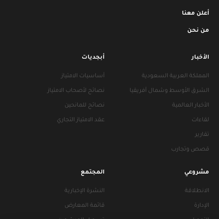
أعلن معنا
من نحن
الأخبار
أبجديات
المملكة العربية السعودية
أساسيات الامتياز
الشرق الأوسط وشمال أفريقيا
نصائح لأصحاب الامتياز
الأخبار العالمية
نصائح للمانحين
لقاءات
عقد الامتياز التجاري
تقارير
قصص وتجارب
مشروعي
المجتمع
الانطلاقة
النشرة الإخبارية
الإدارة
قائمة المعارض