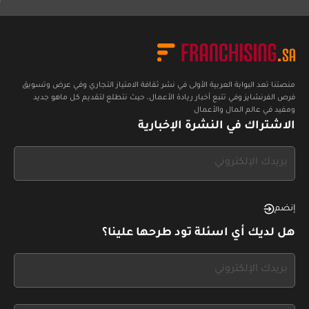
المدين
منصتنا تعد البوابة العربية الأولى في نشر ثقافة الامتياز التجاري وفي عرض وتسويق
فرص الفرنشايز وفي تتبع أخبار ريادة الأعمال، حيث نتطلع لتقديم كل ماهو جديد
ومفيد في عالم المال والأعمال
الاشتراك في النشرة الإخبارية
If
you
see
this,
إنضم
leave
هل لديك أي اسئلة تود طرحها علينا؟
this
form
If
field
you
blank
see