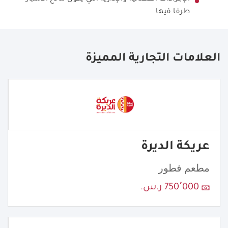
طرفا فيها
العلامات التجارية المميزة
عريكة الديرة
مطعم فطور
750٬000 ر.س.