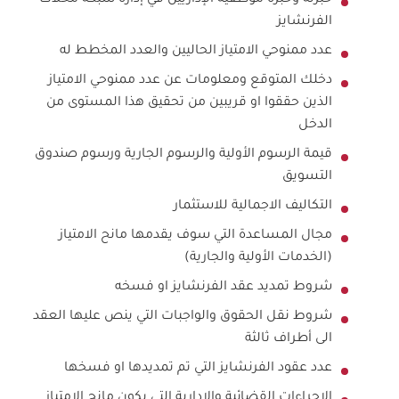
خبرته وخبرة موظفيه الإداريين في إدارة شبكة محلات
الفرنشايز
عدد ممنوحي الامتياز الحاليين والعدد المخطط له
دخلك المتوقع ومعلومات عن عدد ممنوحي الامتياز
الذين حققوا او قريبين من تحقيق هذا المستوى من
الدخل
قيمة الرسوم الأولية والرسوم الجارية ورسوم صندوق
التسويق
التكاليف الاجمالية للاستثمار
مجال المساعدة التي سوف يقدمها مانح الامتياز
(الخدمات الأولية والجارية)
شروط تمديد عقد الفرنشايز او فسخه
شروط نقل الحقوق والواجبات التي ينص عليها العقد
الى أطراف ثالثة
عدد عقود الفرنشايز التي تم تمديدها او فسخها
الإجراءات القضائية والإدارية التي يكون مانح الامتياز