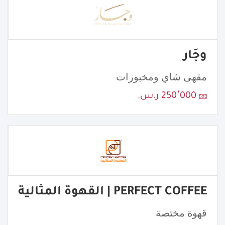
وجَار
مقهى شاي ومخبوزات
250٬000 ر.س.
PERFECT COFFEE | القهوة المثالية
قهوة مختصة