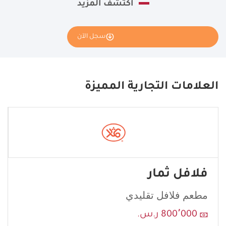
اكتشف المزيد
سجل الآن
نأمل تعبئة بياناتك كاملة وسنقوم بإرسال طلبك إلى مانح الامتياز
مقهى وايت.
العلامات التجارية المميزة
If
you
see
this,
leave
this
فلافل ثمار
form
field
مطعم فلافل تقليدي
blank
800٬000 ر.س.