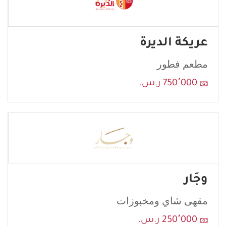
عريكة الديرة
مطعم فطور
750٬000 ر.س.
وجَار
مقهى شاي ومخبوزات
250٬000 ر.س.