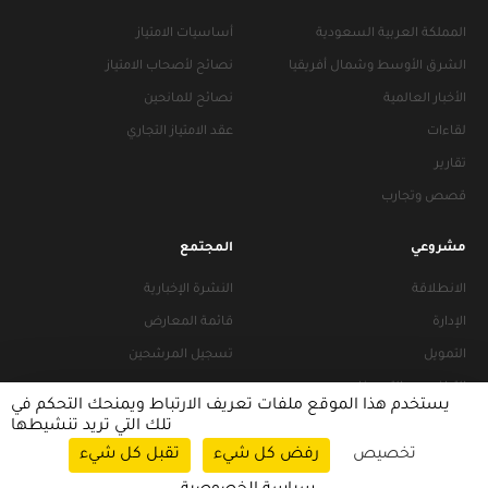
المملكة العربية السعودية
أساسيات الامتياز
الشرق الأوسط وشمال أفريقيا
نصائح لأصحاب الامتياز
الأخبار العالمية
نصائح للمانحين
لقاءات
عقد الامتياز التجاري
تقارير
قصص وتجارب
مشروعي
المجتمع
الانطلاقة
النشرة الإخبارية
الإدارة
قائمة المعارض
التمويل
تسجيل المرشحين
التراخيص والتجهيزات
يستخدم هذا الموقع ملفات تعريف الارتباط ويمنحك التحكم في
تلك التي تريد تنشيطها
تخصيص
رفض كل شيء
تقبل كل شيء
سياسات التصفح
|
سياسة الخصوصية