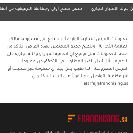
امتياز التجاري
سڤن تفتتح أولى وجهاتها الترفيهية في أبها
"تصافي" 
سورية
معلومات الفرص التجارية الواردة أعلاه تقع على مسؤولية مالك
العلامة التجارية ، وننصح جميع المهتمين بهذه الفرص الـتأكد من
صحة المعلومات قبل توقيع أي اتفاقية امتياز أو وكالة تجارية على
الرغم من أننا نبذل القدر المطلوب في التحقق من معلومات
الفرص المعروضة ، لذا نهيب بمن يجد أي معلومة غير صحيحة أو
غير مكتملة التواصل معنا فوراَ على البريد الالكتروني:
alarfaj@franchising.sa
منصتنا تعد البوابة العربية الأولى في نشر ثقافة الامتياز التجاري وفي عرض وتسويق