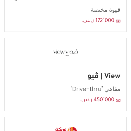
قهوة مختصة
172٬000 ر.س.
View | ڤيو
مقاهي "Drive-thru"
450٬000 ر.س.