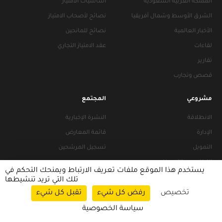
المملكة العربية السعودية
أساسيات الامتياز
الشرق الأوسط وشمال أفريقيا
نصائح لأصحاب الامتياز
الأخبار العالمية
نصائح للمانحين
لقاءات
عقد الامتياز التجاري
تقارير
قصص وتجارب
مشروعي
المجتمع
الانطلاقة
النشرة الإخبارية
الإدارة
قائمة المعارض
التمويل
تسجيل المرشحين
التراخيص والتجهيزات
يستخدم هذا الموقع ملفات تعريف الارتباط ويمنحك التحكم في
تلك التي تريد تنشيطها
تخصيص
رفض كل شيء
تقبل كل شيء
سياسات التصفح
|
سياسة الخصوصية
سياسة الخصوصية
© 2026 FRANACCESS. All rights reserved.