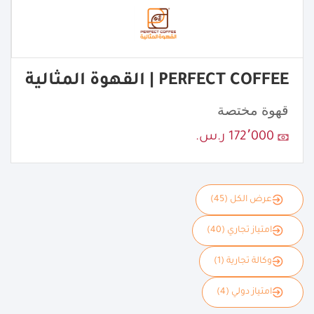
PERFECT COFFEE | القهوة المثالية
قهوة مختصة
172٬000 ر.س.
عرض الكل (45)
امتياز تجاري (40)
وكالة تجارية (1)
امتياز دولي (4)