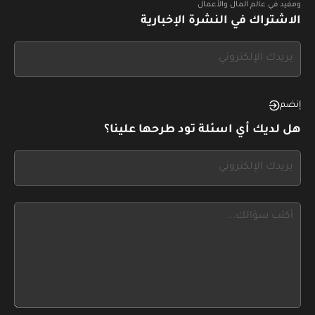
ومفيد في عالم المال والأعمال
الاشتراك في النشرة الإخبارية
If
you
see
this,
إنضم
leave
هل لديك أي اسئلة تود طرحها علينا؟
this
form
If
field
you
blank
see
this,
leave
this
form
field
blank