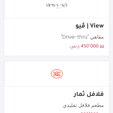
View | ڤيو
مقاهي "Drive-thru"
450٬000 ر.س.
فلافل ثمار
مطعم فلافل تقليدي