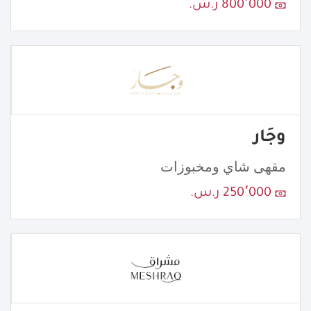
800٬000 ر.س.
وجَار
مقهى شاي ومخبوزات
250٬000 ر.س.