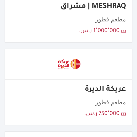
MESHRAQ | مشراق
مطعم فطور
1٬000٬000 ر.س.
عريكة الديرة
مطعم فطور
750٬000 ر.س.