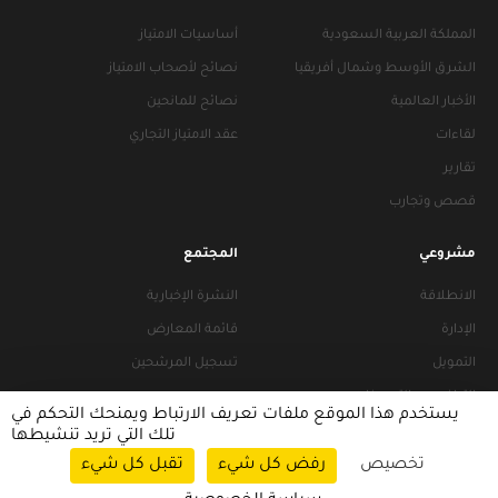
المملكة العربية السعودية
أساسيات الامتياز
الشرق الأوسط وشمال أفريقيا
نصائح لأصحاب الامتياز
الأخبار العالمية
نصائح للمانحين
لقاءات
عقد الامتياز التجاري
تقارير
قصص وتجارب
مشروعي
المجتمع
الانطلاقة
النشرة الإخبارية
الإدارة
قائمة المعارض
التمويل
تسجيل المرشحين
التراخيص والتجهيزات
يستخدم هذا الموقع ملفات تعريف الارتباط ويمنحك التحكم في
تلك التي تريد تنشيطها
تخصيص
رفض كل شيء
تقبل كل شيء
سياسات التصفح
|
سياسة الخصوصية