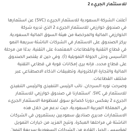
للاستثمار الجريء 2
أعلنت الشركة السعودية للاستثمار الجريء (SVC) عن استثمارها
في صندوق خوارزمي للاستثمار الجريء 2 الذي تديره شركة
الخوارزمي المالية والمرخصة من هيئة السوق المالية السعودية.
يركز الصندوق على الاستثمار في الشركات الناشئة سريعة النمو
في قطاع التقنية والقطاعات المعتمدة على التقنية، بدءًا من مرحلة
التأسيس وحتى الجولة التمويلية (أ). وفي حين لا يقتصر الصندوق
على قطاع محدد، فإنه يرى إمكانات قوية في قطاعي التقنية
المالية والتجارة الإلكترونية، وتطبيقات الذكاء الاصطناعي عبر
مختلف القطاعات.
وصرحت نوره السرحان، نائب الرئيس التنفيذي والرئيس التنفيذي
للاستثمار في SVC: "استثمارنا في صندوق خوارزمي للاستثمار
الجريء 2 يعكس دورنا كصانع سوق لمنظومة الاستثمار الجريء
في المملكة العربية السعودية، حيث ندعم من خلال هذه
الاستثمارات مديري صناديق سعوديين يستثمرون في الشركات
الناشئة في مراحلها المبكرة، ونتيح المزيد من خيارات التمويل
لمؤسسي الجيل القادم من الشركات السعودية سريعة النمو".