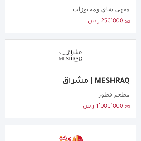
مقهى شاي ومخبوزات
250٬000 ر.س.
MESHRAQ | مشراق
مطعم فطور
1٬000٬000 ر.س.