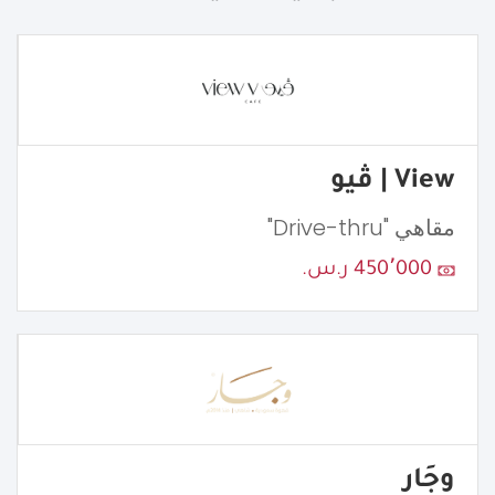
View | ڤيو
مقاهي "Drive-thru"
450٬000 ر.س.
وجَار