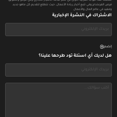
فرص الفرنشايز وفي تتبع أخبار ريادة الأعمال، حيث نتطلع لتقديم كل ماهو جديد
ومفيد في عالم المال والأعمال
الاشتراك في النشرة الإخبارية
If
you
see
this,
إنضم
leave
هل لديك أي اسئلة تود طرحها علينا؟
this
form
If
field
you
blank
see
this,
leave
this
form
field