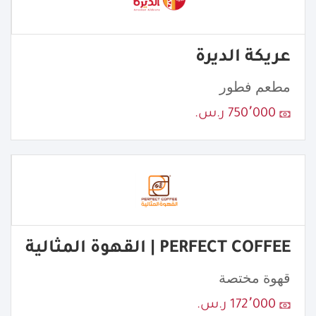
عريكة الديرة
مطعم فطور
750٬000 ر.س.
PERFECT COFFEE | القهوة المثالية
قهوة مختصة
172٬000 ر.س.