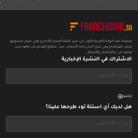
النصف الأو
منصتنا تعد البوابة العربية الأولى في نشر ثقافة الامتياز التجاري وفي عرض وتسويق
فرص الفرنشايز وفي تتبع أخبار ريادة الأعمال، حيث نتطلع لتقديم كل ماهو جديد
ومفيد في عالم المال والأعمال
الاشتراك في النشرة الإخبارية
If
you
see
this,
إنضم
leave
هل لديك أي اسئلة تود طرحها علينا؟
this
form
If
field
you
blank
see