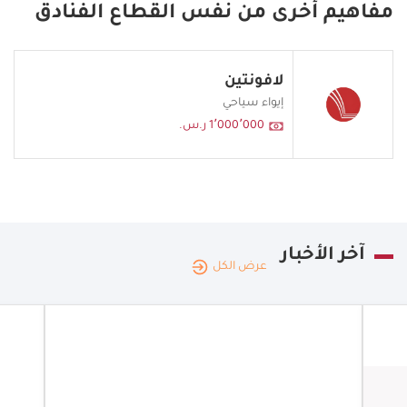
مفاهيم أخرى من نفس القطاع الفنادق
لافونتين
إيواء سياحي
1٬000٬000 ر.س.
آخر الأخبار
عرض الكل
المملكة
الممل
العربية
|
06.08.2026
العربي
السعودية
السعو
"ملاك