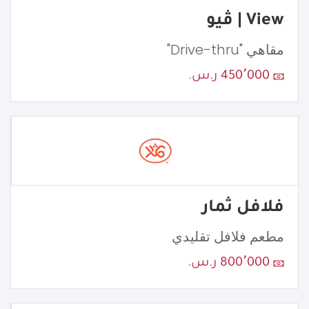
View | ڤيو
مقاهي "Drive-thru"
450٬000 ر.س.
فلافل ثمار
مطعم فلافل تقليدي
800٬000 ر.س.