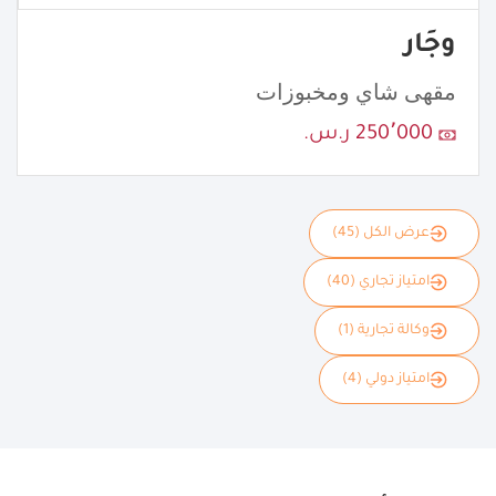
وجَار
مقهى شاي ومخبوزات
250٬000 ر.س.
عرض الكل (45)
امتياز تجاري (40)
وكالة تجارية (1)
امتياز دولي (4)