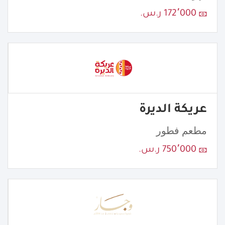
172٬000 ر.س.
عريكة الديرة
مطعم فطور
750٬000 ر.س.