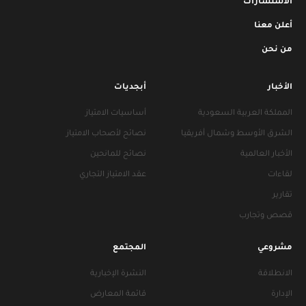
الاستشارات
أعلن معنا
من نحن
الأخبار
أبجديات
المملكة العربية السعودية
أساسيات الامتياز
الشرق الأوسط وشمال أفريقيا
نصائح لأصحاب الامتياز
الأخبار العالمية
نصائح للمانحين
لقاءات
عقد الامتياز التجاري
تقارير
قصص وتجارب
مشروعي
المجتمع
الانطلاقة
النشرة الإخبارية
الإدارة
قائمة المعارض