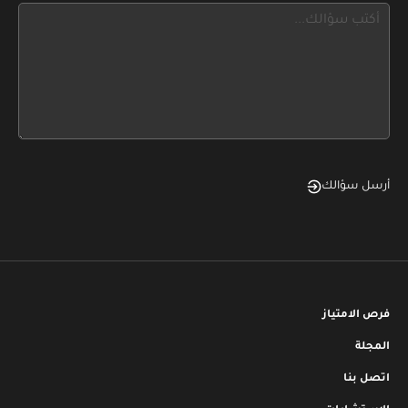
this,
leave
this
form
field
blank
أرسل سؤالك
فرص الامتياز
المجلة
اتصل بنا