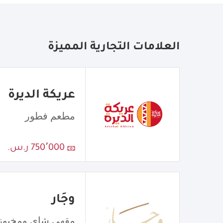
العلامات التجارية المميزة
عريكة الديرة
مطعم فطور
750٬000 ر.س.
وجَار
مقهى شاي ومخبوز