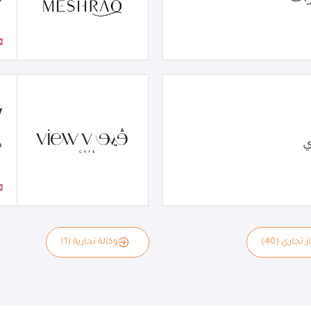
w
ي
مق
 تجاري (40)
وكالة تجارية (1)