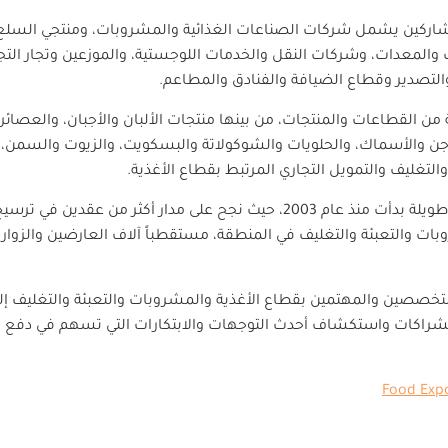
اركين يشمل شركات الصناعات الغذائية والمشروبات، ومنتجي السلع ا
ت والمعدات، وشركات النقل والخدمات اللوجستية، والموزعين وتجار التج
لتصدير وقطاع الضيافة والفنادق والمطاعم
.
القطاعات والمنتجات، من بينها منتجات الألبان والأجبان، والعصائر
ن والأسماك، والحلويات والشوكولاتة والبسكويت، والزيوت والسمن، وال
التغليف والتمويل التجاري المرتبط بقطاع الأغذية
.
ويأتي تنظيم المعرض امتداداً لمسيرة طويلة بدأت منذ عام 2003، حيث نجح على مد
ت والتعبئة والتغليف في المنطقة، مستقطباً آلاف العارضين والزوار
صصين والمهتمين بقطاع الأغذية والمشروبات والتعبئة والتغليف إلى 
لشراكات واستكشاف أحدث التوجهات والابتكارات التي تسهم في دفع ع