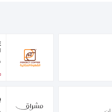
ا
ق
Q
ات
م