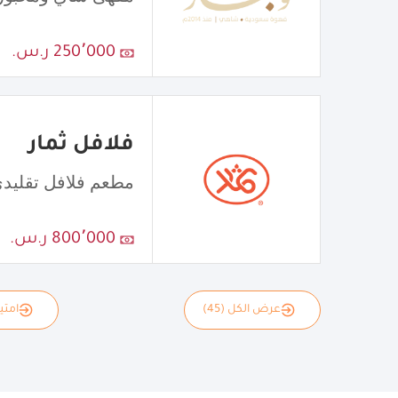
250٬000 ر.س.
فلافل ثمار
مطعم فلافل تقليد
800٬000 ر.س.
عرض الكل (45)
امتياز