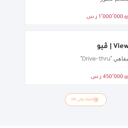
1٬000٬000 ر.س.
Vie | ڤيو
اهي "Drive-thru"
450٬000 ر.س.
امتياز دولي (4)