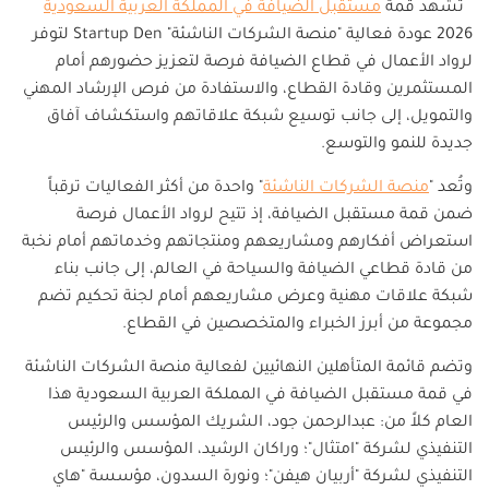
تشهد قمة
مستقبل الضيافة في المملكة العربية السعودية
2026 عودة فعالية "منصة الشركات الناشئة"
Startup Den
لتوفر
لرواد الأعمال في قطاع الضيافة فرصة لتعزيز حضورهم أمام
المستثمرين وقادة القطاع، والاستفادة من فرص الإرشاد المهني
والتمويل، إلى جانب توسيع شبكة علاقاتهم واستكشاف آفاق
جديدة للنمو والتوسع.
وتُعد "
منصة الشركات الناشئة
" واحدة من أكثر الفعاليات ترقباً
ضمن قمة مستقبل الضيافة، إذ تتيح لرواد الأعمال فرصة
استعراض أفكارهم ومشاريعهم ومنتجاتهم وخدماتهم أمام نخبة
من قادة قطاعي الضيافة والسياحة في العالم، إلى جانب بناء
شبكة علاقات مهنية وعرض مشاريعهم أمام لجنة تحكيم تضم
مجموعة من أبرز الخبراء والمتخصصين في القطاع.
وتضم قائمة المتأهلين النهائيين لفعالية منصة الشركات الناشئة
في قمة مستقبل الضيافة في المملكة العربية السعودية هذا
العام كلاً من: عبدالرحمن جود، الشريك المؤسس والرئيس
التنفيذي لشركة "امتثال"؛ وراكان الرشيد، المؤسس والرئيس
التنفيذي لشركة "أربيان هيفن"؛ ونورة السدون، مؤسسة "هاي