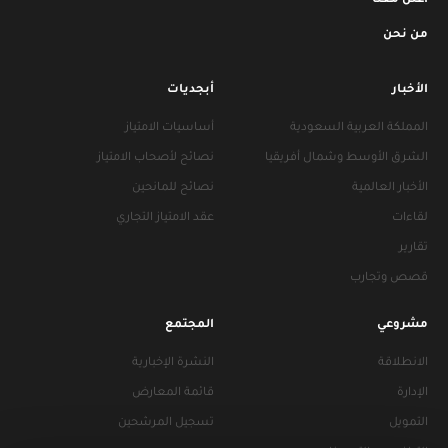
أعلن معنا
من نحن
الأخبار
أبجديات
المملكة العربية السعودية
أساسيات الامتياز
الشرق الأوسط وشمال أفريقيا
نصائح لأصحاب الامتياز
الأخبار العالمية
نصائح للمانحين
لقاءات
عقد الامتياز التجاري
تقارير
قصص وتجارب
مشروعي
المجتمع
الانطلاقة
النشرة الإخبارية
الإدارة
قائمة المعارض
التمويل
تسجيل المرشحين