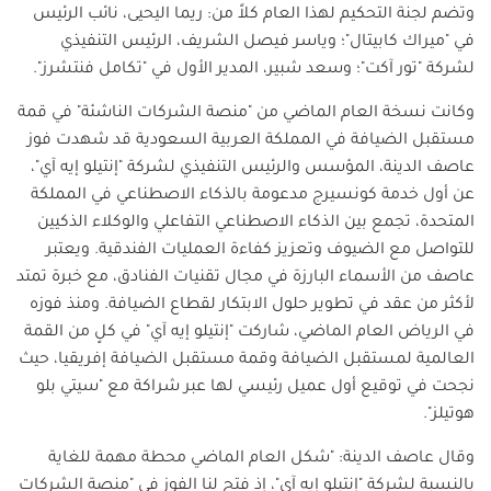
وتضم لجنة التحكيم لهذا العام كلاً من: ريما اليحيى، نائب الرئيس
في "ميراك كابيتال"؛ وياسر فيصل الشريف، الرئيس التنفيذي
لشركة "تور آكت"؛ وسعد شبير، المدير الأول في "تكامل فنتشرز".
وكانت نسخة العام الماضي من "منصة الشركات الناشئة" في قمة
مستقبل الضيافة في المملكة العربية السعودية قد شهدت فوز
عاصف الدينة، المؤسس والرئيس التنفيذي لشركة "إنتيلو إيه آي"،
عن أول خدمة كونسيرج مدعومة بالذكاء الاصطناعي في المملكة
المتحدة، تجمع بين الذكاء الاصطناعي التفاعلي والوكلاء الذكيين
للتواصل مع الضيوف وتعزيز كفاءة العمليات الفندقية. ويعتبر
عاصف من الأسماء البارزة في مجال تقنيات الفنادق، مع خبرة تمتد
لأكثر من عقد في تطوير حلول الابتكار لقطاع الضيافة. ومنذ فوزه
في الرياض العام الماضي، شاركت "إنتيلو إيه آي" في كلٍ من القمة
العالمية لمستقبل الضيافة وقمة مستقبل الضيافة إفريقيا، حيث
نجحت في توقيع أول عميل رئيسي لها عبر شراكة مع "سيتي بلو
هوتيلز".
وقال عاصف الدينة: "شكل العام الماضي محطة مهمة للغاية
بالنسبة لشركة "إنتيلو إيه آي"، إذ فتح لنا الفوز في "منصة الشركات