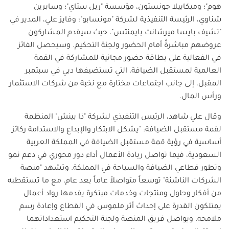
هوم"؛ وميكاييلا جونستون، مؤسسة "ريل ستاي"؛ وسابرين
شناوي، الرئيسة التنفيذية لشركة "مونسابو"؛ وفايز علي، المدير في
"تشيف بايسا ميرشانت بايمنتس"، حيث سيقدم المشاركون
عروضهم مباشرةً أمام الحضور ولجنة التحكيم. وسيحصل الفائز
في الفعالية على بطاقة حضور مجانية للمشاركة في القمة
العالمية لمستقبل الضيافة، التي تستضيفها دبي في سبتمبر
المقبل، إلى جانب اجتماعات مختارة مع نخبة من شركات الاستثمار
ورأس المال.
وقال علي شاهد، الرئيس التنفيذي لشركة "ذا بينش" المنظمة
لقمة مستقبل الضيافة: "يشكل الابتكار والإبداع والاستدامة ركائز
أساسية في رؤية قمة مستقبل الضيافة في المملكة العربية
السعودية، فيما تواصل ريادة الأعمال أداء دور محوري في دعم نمو
وتطور قطاعي الضيافة والسياحة في المملكة. وتشهد "منصة
الشركات الناشئة" توسعاً متواصلاً عاماً بعد عام، مع ما تستقطبه
من أفكار وحلول ومنتجات وخدمات مبتكرة يقدمها رواد أعمال
يمتلكون القدرة على إحداث أثر ملموس في القطاع وإعادة رسم
ملامحه. ويواصل فريق المنصة ولجنة التحكيم استعداداتهما