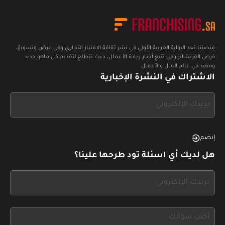
منصتنا تعد البوابة العربية الأولى في نشر ثقافة الامتياز التجاري وفي عرض وتسويق
فرص الفرنشايز وفي تتبع أخبار ريادة الأعمال، حيث نتطلع لتقديم كل ماهو جديد
ومفيد في عالم المال والأعمال
الاشتراك في النشرة الإخبارية
If
you
see
this,
إنضم
leave
هل لديك أي اسئلة تود طرحها علينا؟
this
form
If
field
you
blank
see
this,