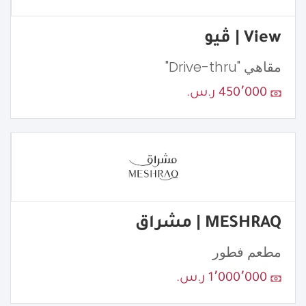
View | ڤيو
مقاهي "Drive-thru"
450٬000 ر.س.
MESHRAQ | مشراق
مطعم فطور
1٬000٬000 ر.س.