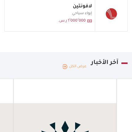
لافونتين
إيواء سياحي
1٬000٬000 ر.س.
آخر الأخبار
عرض الكل
المملكة
العربية
|
05.08.2026
الممل
السعودية
العربي
السعو
اختتام جولة