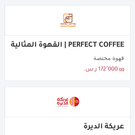
PERFECT COFFEE | القهوة المثالية
قهوة مختصة
172٬000 ر.س.
عريكة الديرة