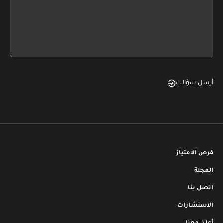
leave
this
form
field
blank
أرسل سؤالك
فرص الامتياز
المجلة
اتصل بنا
الاستشارات