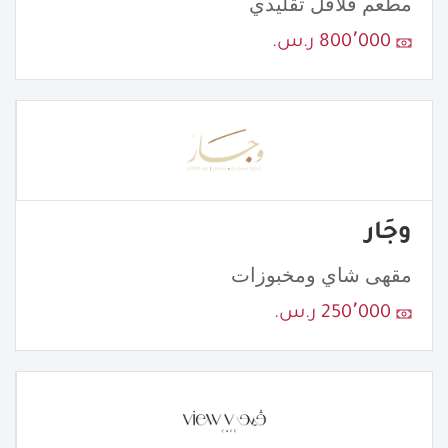
مطعم فلافل تقليدي
800٬000 ر.س.
وجَار
مقهى شاي ومخبوزات
250٬000 ر.س.