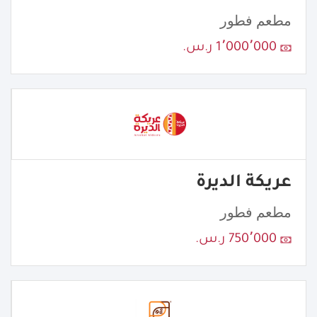
مطعم فطور
1٬000٬000 ر.س.
عريكة الديرة
مطعم فطور
750٬000 ر.س.