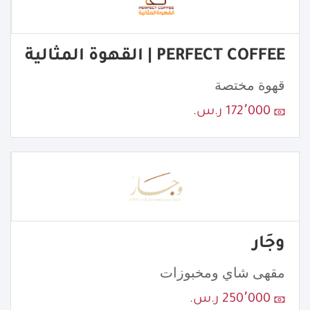
PERFECT COFFEE | القهوة المثالية
قهوة مختصة
172٬000 ر.س.
وجَار
مقهى شاي ومخبوزات
250٬000 ر.س.