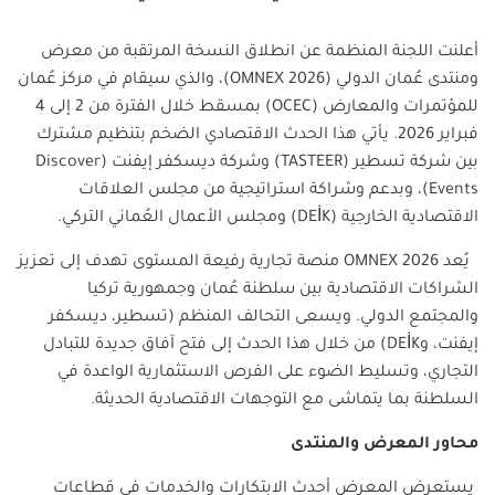
أعلنت اللجنة المنظمة عن انطلاق النسخة المرتقبة من معرض
ومنتدى عُمان الدولي
(OMNEX 2026)
، والذي سيقام في مركز عُمان
للمؤتمرات والمعارض
(OCEC)
بمسقط خلال الفترة من
2
إلى 4
فبراير 2026
.
يأتي هذا الحدث الاقتصادي الضخم بتنظيم مشترك
بين شركة تسطير
(TASTEER)
وشركة ديسكفر إيفنت
(Discover
Events)
، وبدعم وشراكة استراتيجية من مجلس العلاقات
الاقتصادية الخارجية
(DEİK)
ومجلس الأعمال العُماني التركي
.
يُعد
OMNEX 2026
منصة تجارية رفيعة المستوى تهدف إلى تعزيز
الشراكات الاقتصادية بين سلطنة عُمان وجمهورية تركيا
والمجتمع الدولي. ويسعى التحالف المنظم
(
تسطير، ديسكفر
إيفنت، و
DEİK)
من خلال هذا الحدث إلى فتح آفاق جديدة للتبادل
التجاري، وتسليط الضوء على الفرص الاستثمارية الواعدة في
السلطنة بما يتماشى مع التوجهات الاقتصادية الحديثة
.
محاور المعرض والمنتدى
يستعرض المعرض أحدث الابتكارات والخدمات في قطاعات