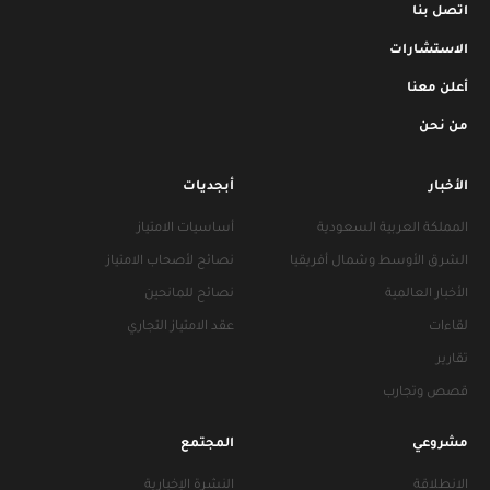
اتصل بنا
الاستشارات
أعلن معنا
من نحن
الأخبار
أبجديات
المملكة العربية السعودية
أساسيات الامتياز
الشرق الأوسط وشمال أفريقيا
نصائح لأصحاب الامتياز
الأخبار العالمية
نصائح للمانحين
لقاءات
عقد الامتياز التجاري
تقارير
قصص وتجارب
مشروعي
المجتمع
الانطلاقة
النشرة الإخبارية