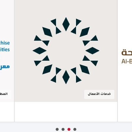
المملكة
العربية
|
06.08.2026
السعودية
"القصر الأحمر"
يكشف عن
هويته البصرية
"القصر الأحمر"
يكشف عن هويته
البصرية تمهيدًا
لافتتاحه
أعرف أكثر
المطاعم