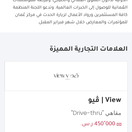
الدولية لدخول السوق العُماني والخليجي، وفرصة للمؤسسات
العُمانية للوصول إلى الخبرات العالمية. وتدعو اللجنة المنظمة
كافة المستثمرين ورواد الأعمال لزيارة الحدث في مركز عُمان
للمؤتمرات والمعارض خلال شهر فبراير المقبل
.
العلامات التجارية المميزة
View | ڤيو
مقاهي "Drive-thru"
450٬000 ر.س.