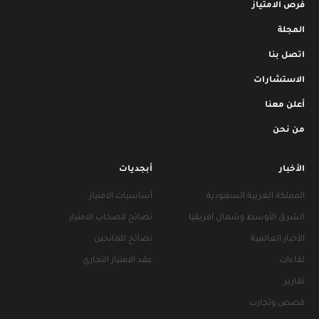
فرص الامتياز
المجلة
اتصل بنا
الاستشارات
أعلن معنا
من نحن
الأخبار
أبجديات
المملكة العربية السعودية
أساسيات الامتياز
الشرق الأوسط وشمال أفريقيا
نصائح لأصحاب الامتياز
الأخبار العالمية
نصائح للمانحين
لقاءات
عقد الامتياز التجاري
تقارير
قصص وتجارب