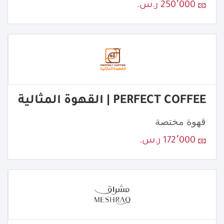
250٬000 ر.س.
PERFECT COFFEE | القهوة المثالية
قهوة مختصة
172٬000 ر.س.