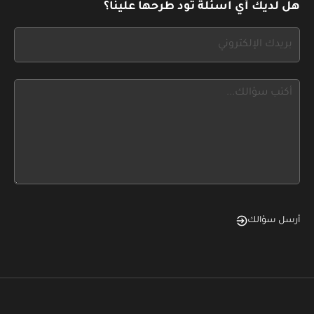
هل لديك أي اسئلة تود طرحها علينا؟
this
form
If
field
you
blank
see
this,
leave
this
form
field
blank
أرسل سؤالك