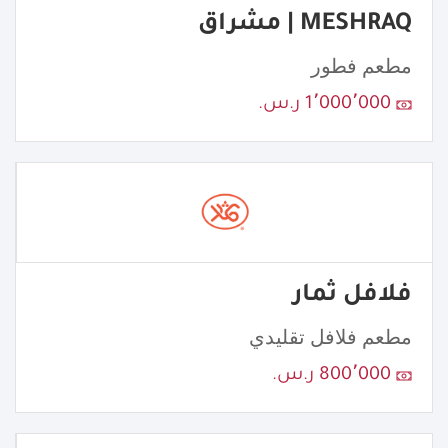
MESHRAQ | مشراق
مطعم فطور
1٬000٬000 ر.س.
فلافل ثمار
مطعم فلافل تقليدي
800٬000 ر.س.