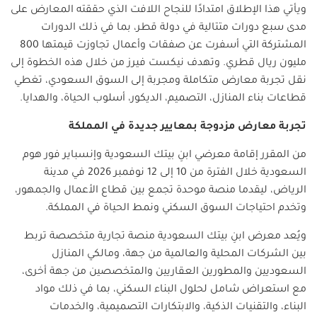
ويأتي هذا الإطلاق امتدادًا للنجاح اللافت الذي حققته المعارض على
مدى سبع دورات متتالية في دولة قطر، بما في ذلك الدورات
المشتركة التي أسفرت عن صفقات وأعمال تجاوزت قيمتها
800
مليون ريال قطري
.
وتهدف نيكست فيرز من خلال هذه الخطوة إلى
نقل تجربة معارض متكاملة ومجربة إلى السوق السعودي، تغطي
قطاعات بناء المنازل، التصميم، الديكور، أسلوب الحياة، والهدايا
.
تجربة معارض مزدوجة بمعايير جديدة في المملكة
من المقرر إقامة معرضي ابنِ بيتك السعودية وإنسباير فور هوم
السعودية خلال الفترة من
10
إلى 12 نوفمبر 2026 في مدينة
الرياض، ليقدما منصة موحدة تجمع بين قطاع الأعمال والجمهور،
وتخدم احتياجات السوق السكني ونمط الحياة في المملكة
.
ويُعد معرض ابنِ بيتك السعودية منصة تجارية متخصصة تربط
بين الشركات المحلية والعالمية من جهة، ومالكي المنازل
السعوديين والمطورين العقاريين والمتخصصين من جهة أخرى،
مع استعراض شامل لحلول البناء السكني، بما في ذلك مواد
البناء، والتقنيات الذكية، والابتكارات التصميمية، والخدمات