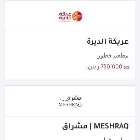
عريكة الديرة
مطعم فطور
750٬000 ر.س.
MESHRAQ | مشراق