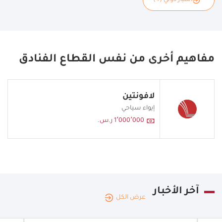
امتياز دولي (4)
مفاهيم أخرى من نفس القطاع الفنادق
لافونتين
إيواء سياحي
1٬000٬000 ر.س.
آخر الأخبار
عرض الكل