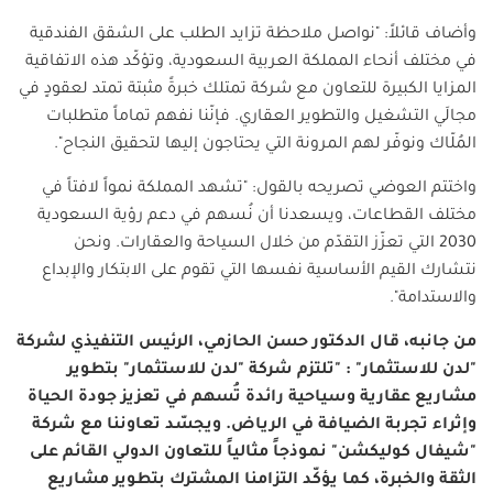
وأضاف قائلاً: "نواصل ملاحظة تزايد الطلب على الشقق الفندقية
في مختلف أنحاء المملكة العربية السعودية، وتؤكّد هذه الاتفاقية
المزايا الكبيرة للتعاون مع شركة تمتلك خبرةً مثبتة تمتد لعقودٍ في
مجالَي التشغيل والتطوير العقاري. فإنّنا نفهم تماماً متطلبات
المُلّاك ونوفّر لهم المرونة التي يحتاجون إليها لتحقيق النجاح".
واختتم العوضي تصريحه بالقول: "تشهد المملكة نمواً لافتاً في
مختلف القطاعات، ويسعدنا أن نُسهم في دعم رؤية السعودية
2030 التي تعزّز التقدّم من خلال السياحة والعقارات. ونحن
نتشارك القيم الأساسية نفسها التي تقوم على الابتكار والإبداع
والاستدامة".
من جانبه، قال الدكتور حسن الحازمي، الرئيس التنفيذي لشركة
"لدن للاستثمار"
: "تلتزم شركة "لدن للاستثمار" بتطوير
مشاريع عقارية وسياحية رائدة تُسهم في تعزيز جودة الحياة
وإثراء تجربة الضيافة في الرياض. ويجسّد تعاوننا مع شركة
"شيفال كوليكشن" نموذجاً مثالياً للتعاون الدولي القائم على
الثقة والخبرة، كما يؤكّد التزامنا المشترك بتطوير مشاريع