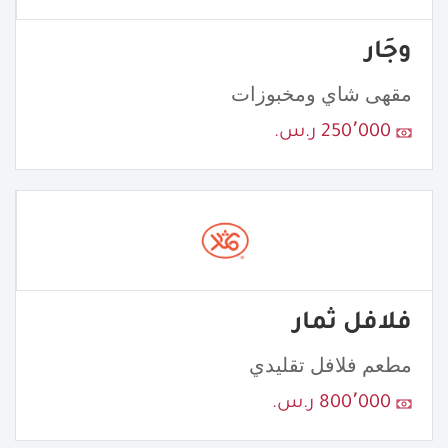
وجَار
مقهى شاي ومخبوزات
250٬000 ر.س.
فلافل ثمار
مطعم فلافل تقليدي
800٬000 ر.س.