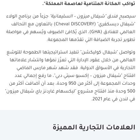
تواكب المكانة المتنامية لعاصمة المملكة".
سيصبح فندق "شيفال ميزون – السليمانية"
جزءاً من برنامج الولاء
"شيفال ديسكفري" (Cheval DISCOVERY) بالتعاون مع التحالف
العالمي للفنادق (GHA)، الذي يُكافئ الضيوف ويُسهم في مواصلة
تطوير تجربة الضيافة التي تقدّمها المجموعة.
وتواصل "شيفال كوليكشن" تنفيذ استراتيجيتها الطموحة للتوسّع
العالمي من خلال عقود الإدارة التي تعزّز نموّها وانتشار علاماتها
التجارية في الأسواق الدولية. فقد شهد شهر مارس الماضي
افتتاح "شيفال ميزون – إكسبو سيتي دبي"، ما رفع إجمالي عدد
وحدات المجموعة إلى أكثر من 950 وحدة، بعد أن أضافت أكثر من
500 وحدة منذ افتتاح مشروع "ليكسهام غاردنز باي شيفال ميزون"
في لندن في عام 2021.
العلامات التجارية المميزة