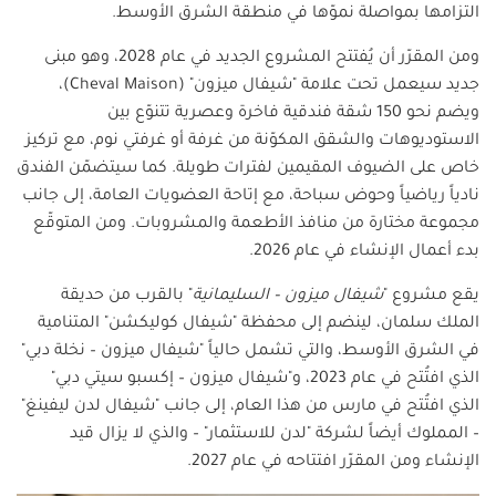
التزامها بمواصلة نموّها في منطقة الشرق الأوسط.
ومن المقرّر أن يُفتتح المشروع الجديد في عام 2028، وهو مبنى
جديد سيعمل تحت علامة "شيفال ميزون" (Cheval Maison)،
ويضم نحو 150 شقة فندقية فاخرة وعصرية تتنوّع بين
الاستوديوهات والشقق المكوّنة من غرفة أو غرفتي نوم، مع تركيز
خاص على الضيوف المقيمين لفترات طويلة. كما سيتضمّن الفندق
نادياً رياضياً وحوض سباحة، مع إتاحة العضويات العامة، إلى جانب
مجموعة مختارة من منافذ الأطعمة والمشروبات. ومن المتوقّع
بدء أعمال الإنشاء في عام 2026.
يقع مشروع "
شيفال ميزون – السليمانية
" بالقرب من حديقة
الملك سلمان، لينضم إلى محفظة "شيفال كوليكشن" المتنامية
في الشرق الأوسط، والتي تشمل حالياً "شيفال ميزون – نخلة دبي"
الذي افتُتح في عام 2023، و"شيفال ميزون – إكسبو سيتي دبي"
الذي افتُتح في مارس من هذا العام، إلى جانب "شيفال لدن ليفينغ"
– المملوك أيضاً لشركة "لدن للاستثمار" – والذي لا يزال قيد
الإنشاء ومن المقرّر افتتاحه في عام 2027.