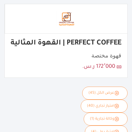
PERFECT COFFEE | القهوة المثالية
قهوة مختصة
172٬000 ر.س.
عرض الكل (45)
امتياز تجاري (40)
وكالة تجارية (1)