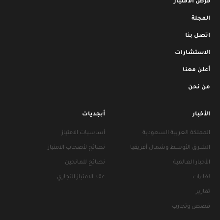
فرص الامتياز
المجلة
اتصل بنا
الاستشارات
أعلن معنا
من نحن
الأخبار
أبجديات
المملكة العربية السعودية
أساسيات الامتياز
الشرق الأوسط وشمال أفريقيا
نصائح لأصحاب الامتياز
الأخبار العالمية
نصائح للمانحين
لقاءات
عقد الامتياز التجاري
تقارير
قصص وتجارب