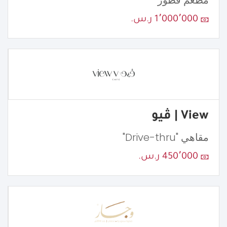
مطعم فطور
1٬000٬000 ر.س.
View | ڤيو
مقاهي "Drive-thru"
450٬000 ر.س.