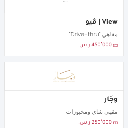
View | ڤيو
مقاهي "Drive-thru"
450٬000 ر.س.
وجَار
مقهى شاي ومخبوزات
250٬000 ر.س.