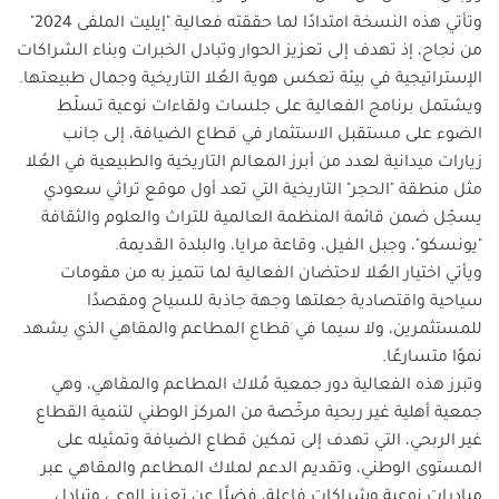
وتأتي هذه النسخة امتدادًا لما حققته فعالية "إيليت الملفى 2024"
من نجاح، إذ تهدف إلى تعزيز الحوار وتبادل الخبرات وبناء الشراكات
الإستراتيجية في بيئة تعكس هوية العُلا التاريخية وجمال طبيعتها
.
ويشتمل برنامج الفعالية على جلسات ولقاءات نوعية تسلّط
الضوء على مستقبل الاستثمار في قطاع الضيافة، إلى جانب
زيارات ميدانية لعدد من أبرز المعالم التاريخية والطبيعية في العُلا
مثل منطقة "الحجر" التاريخية التي تعد أول موقع تراثي سعودي
يسجّل ضمن قائمة المنظمة العالمية للتراث والعلوم والثقافة
"يونسكو"، وجبل الفيل، وقاعة مرايا، والبلدة القديمة
.
ويأتي اختيار العُلا لاحتضان الفعالية لما تتميز به من مقومات
سياحية واقتصادية جعلتها وجهة جاذبة للسياح ومقصدًا
للمستثمرين، ولا سيما في قطاع المطاعم والمقاهي الذي يشهد
نموًا متسارعًا
.
وتبرز هذه الفعالية دور جمعية مُلاك المطاعم والمقاهي، وهي
جمعية أهلية غير ربحية مرخّصة من المركز الوطني لتنمية القطاع
غير الربحي، التي تهدف إلى تمكين قطاع الضيافة وتمثيله على
المستوى الوطني، وتقديم الدعم لملاك المطاعم والمقاهي عبر
مبادرات نوعية وشراكات فاعلة، فضلًا عن تعزيز الوعي وتبادل