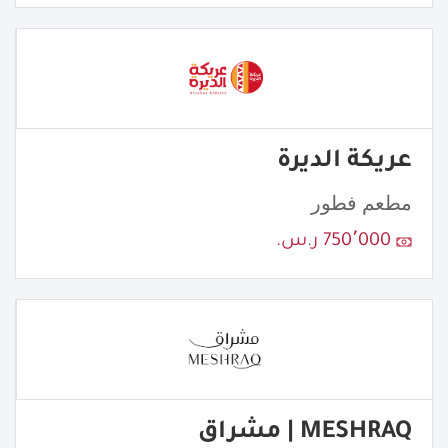
عريكة الديرة
مطعم فطور
750٬000 ر.س.
MESHRAQ | مشراق