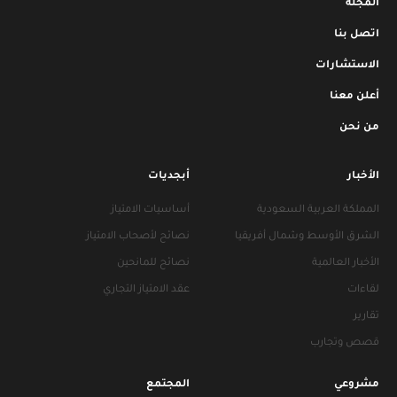
المجلة
اتصل بنا
الاستشارات
أعلن معنا
من نحن
الأخبار
أبجديات
المملكة العربية السعودية
أساسيات الامتياز
الشرق الأوسط وشمال أفريقيا
نصائح لأصحاب الامتياز
الأخبار العالمية
نصائح للمانحين
لقاءات
عقد الامتياز التجاري
تقارير
قصص وتجارب
مشروعي
المجتمع