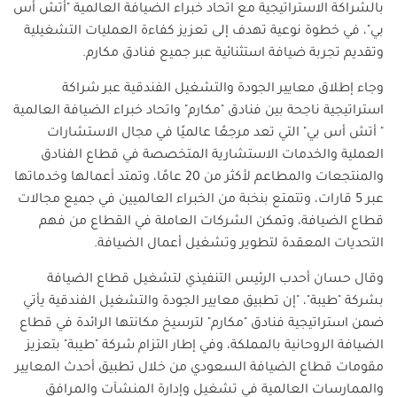
بالشراكة الاستراتيجية مع اتحاد خبراء الضيافة العالمية "أتش أس
بي"، في خطوة نوعية تهدف إلى تعزيز كفاءة العمليات التشغيلية
وتقديم تجربة ضيافة استثنائية عبر جميع فنادق مكارم.
وجاء إطلاق معايير الجودة والتشغيل الفندقية عبر شراكة
استراتيجية ناجحة بين فنادق "مكارم" واتحاد خبراء الضيافة العالمية
" أتش أس بي" التي تعد مرجعًا عالميًا في مجال الاستشارات
العملية والخدمات الاستشارية المتخصصة في قطاع الفنادق
والمنتجعات والمطاعم لأكثر من 20 عامًا، وتمتد أعمالها وخدماتها
عبر 5 قارات، وتتمتع بنخبة من الخبراء العالميين في جميع مجالات
قطاع الضيافة، وتمكن الشركات العاملة في القطاع من فهم
التحديات المعقدة لتطوير وتشغيل أعمال الضيافة.
وقال حسان أحدب الرئيس التنفيذي لتشغيل قطاع الضيافة
بشركة "طيبة"، "إن تطبيق معايير الجودة والتشغيل الفندقية يأتي
ضمن استراتيجية فنادق "مكارم" لترسيخ مكانتها الرائدة في قطاع
الضيافة الروحانية بالمملكة، وفي إطار التزام شركة "طيبة" بتعزيز
مقومات قطاع الضيافة السعودي من خلال تطبيق أحدث المعايير
والممارسات العالمية في تشغيل وإدارة المنشآت والمرافق