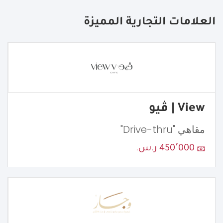
العلامات التجارية المميزة
View | ڤيو
مقاهي "Drive-thru"
450٬000 ر.س.