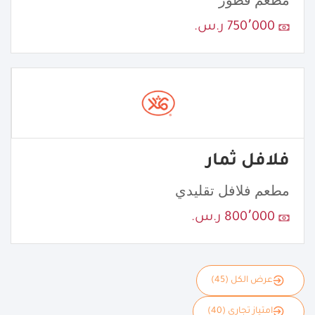
مطعم فطور
750٬000 ر.س.
فلافل ثمار
مطعم فلافل تقليدي
800٬000 ر.س.
عرض الكل (45)
امتياز تجاري (40)