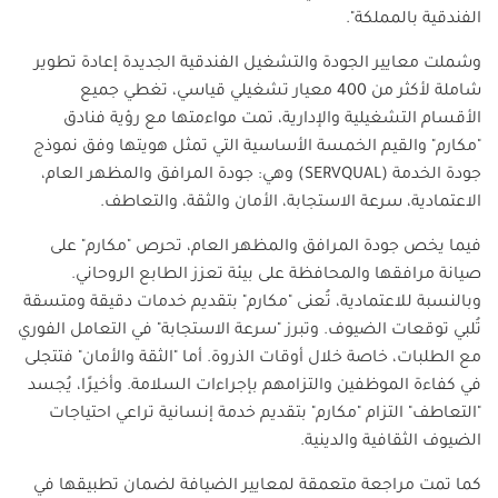
الفندقية بالمملكة".
وشملت معايير الجودة والتشغيل الفندقية الجديدة إعادة تطوير
شاملة لأكثر من 400 معيار تشغيلي قياسي، تغطي جميع
الأقسام التشغيلية والإدارية، تمت مواءمتها مع رؤية فنادق
"مكارم" والقيم الخمسة الأساسية التي تمثل هويتها وفق نموذج
جودة الخدمة (
SERVQUAL
) وهي: جودة المرافق والمظهر العام،
الاعتمادية، سرعة الاستجابة، الأمان والثقة، والتعاطف.
فيما يخص جودة المرافق والمظهر العام، تحرص "مكارم" على
صيانة مرافقها والمحافظة على بيئة تعزز الطابع الروحاني.
وبالنسبة للاعتمادية، تُعنى "مكارم" بتقديم خدمات دقيقة ومتسقة
تُلبي توقعات الضيوف. وتبرز "سرعة الاستجابة" في التعامل الفوري
مع الطلبات، خاصة خلال أوقات الذروة. أما "الثقة والأمان" فتتجلى
في كفاءة الموظفين والتزامهم بإجراءات السلامة. وأخيرًا، يُجسد
"التعاطف" التزام "مكارم" بتقديم خدمة إنسانية تراعي احتياجات
الضيوف الثقافية والدينية.
كما تمت مراجعة متعمقة لمعايير الضيافة لضمان تطبيقها في