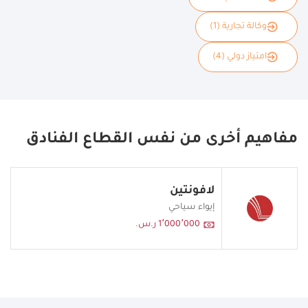
وكالة تجارية (1)
امتياز دولي (4)
مفاهيم أخرى من نفس القطاع الفنادق
لافونتين
إيواء سياحي
1٬000٬000 ر.س.