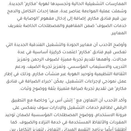
الممارسات التشغيلية الحالية وتجسيدها لهوية "مكارم" الجديدة.
وشملت عملية المواءمة عناصر عدة، منها إحداث التكامل والدمج
بين قيم فنادق مكارم، إضافة إلى إدخال مفهوم "الوصاية في
خدمات الضيوف" ضمن المفاهيم والمصطلحات الخاصة بتعريف
المعايير.
وأوضح الأحدب أن معايير الجودة والتشغيل الفندقية الجديدة التي
تعكس قيم فنادق "مكارم" اعتمدت كركيزة أساسية في عدة
مجالات، وأهمها تقديم تجربة مميزة لضيوف الرحمن وتعزيز
التدريب والاستيعاب المؤسسي، وتعزيز تجربة الضيف، ودعم
الثقافة التنظيمية وتوحيد الهوية عبر منشآت مكارم، وذلك في إطار
عمل نموذجي لإجراءات التشغيل، يمكّن "خبراء الضيافة في فنادق
مكارم" من تقديم تجربة ضيافة متميزة بثقة ووضوح وثبات.
وأكد الأحدب أن التعاون مع " إتش أس بي" وخاصة مع التطبيق
الرقمي لطاقم خدمات التشغيل والإدارات سوف ينعكس على
مرونة الاستخدام، ووضوح المصطلحات المؤسسية لضمان توحيد
المفردات والألفاظ المستخدمة في خدمة النزلاء والضيوف. كما
أطلقنا أيضًا برنامج التقييم الميداني التعاوني لتعزيز التكامل بين