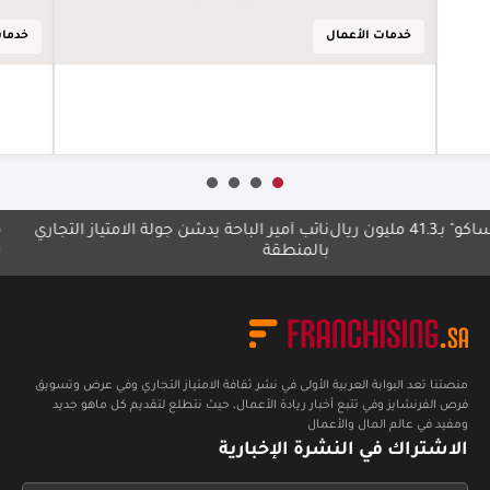
أع
خدمات الأعمال
خدمات
أعرف أكثر
نائب أمير الباحة يدشّن جولة الامتياز التجاري
مجموعة م
بالمنطقة
بلا حدود"
منصتنا تعد البوابة العربية الأولى في نشر ثقافة الامتياز التجاري وفي عرض وتسويق
فرص الفرنشايز وفي تتبع أخبار ريادة الأعمال، حيث نتطلع لتقديم كل ماهو جديد
ومفيد في عالم المال والأعمال
الاشتراك في النشرة الإخبارية