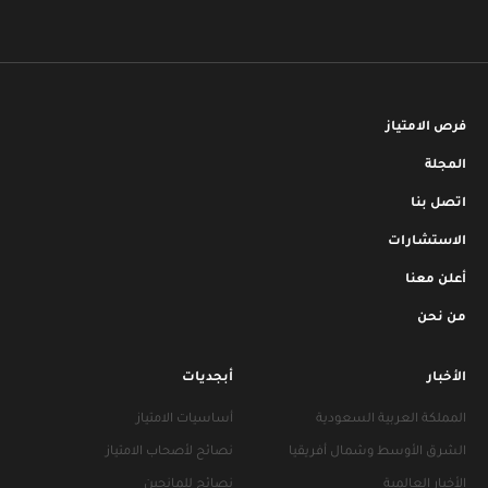
فرص الامتياز
المجلة
اتصل بنا
الاستشارات
أعلن معنا
من نحن
الأخبار
أبجديات
المملكة العربية السعودية
أساسيات الامتياز
الشرق الأوسط وشمال أفريقيا
نصائح لأصحاب الامتياز
الأخبار العالمية
نصائح للمانحين