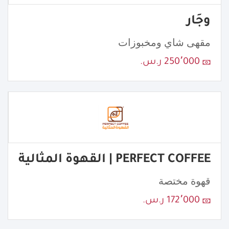
وجَار
مقهى شاي ومخبوزات
250٬000 ر.س.
PERFECT COFFEE | القهوة المثالية
قهوة مختصة
172٬000 ر.س.