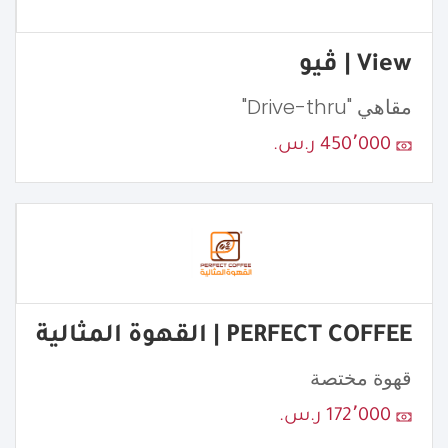
View | ڤيو
مقاهي "Drive-thru"
450٬000 ر.س.
PERFECT COFFEE | القهوة المثالية
قهوة مختصة
172٬000 ر.س.