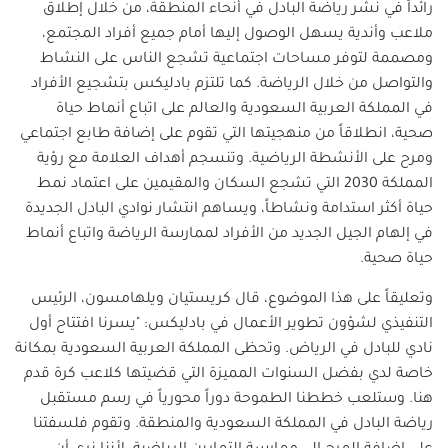
رائداً في نشر رياضة البادل في أنحاء المنطقة، من خلال إطلاق
ملاعب وأندية يسهل الوصول إليها أمام جميع أفراد المجتمع،
ومصممة لتوفر مساحات اجتماعية تشجع الناس على النشاط
والتواصل من خلال الرياضة. كما تلتزم بادليكس بتشجيع الأفراد
في المملكة العربية السعودية والعالم على اتباع أنماط حياة
صحية، انطلاقاً من منهجيتها التي تقوم على إضافة طابع اجتماعي
ومرح على الأنشطة الرياضية. وتنسجم أهداف العلامة مع رؤية
المملكة 2030 التي تشجع السكان والمقيمين على اعتماد نمط
حياة أكثر استدامة ونشاطاً، ويساهم انتشار نوادي البادل الجديدة
في إلهام الجيل الجديد من الأفراد لممارسة الرياضة واتباع أنماط
حياة صحية.
وتعليقاً على هذا الموضوع، قال كريستيان ويلهامسون، الرئيس
التنفيذي لشؤون تطوير الأعمال في بادليكس: "يسرنا افتتاح أول
نادي للبادل في الرياض. وتحظى المملكة العربية السعودية بمكانة
خاصة لدي بفضل السنوات المميزة التي قضيتها كلاعب كرة قدم
هنا. وستلعب خططنا الطموحة دوراً محورياً في رسم مستقبل
رياضة البادل في المملكة السعودية والمنطقة. وتقوم فلسفتنا