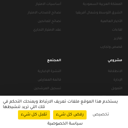
المملكة العربية السعودية
أساسيات الامتياز
الشرق الأوسط وشمال أفريقيا
نصائح لأصحاب الامتياز
الأخبار العالمية
نصائح للمانحين
لقاءات
عقد الامتياز التجاري
تقارير
قصص وتجارب
مشروعي
المجتمع
الانطلاقة
النشرة الإخبارية
الإدارة
قائمة المعارض
التمويل
تسجيل المرشحين
التراخيص والتجهيزات
يستخدم هذا الموقع ملفات تعريف الارتباط ويمنحك التحكم في
تلك التي تريد تنشيطها
تخصيص
رفض كل شيء
تقبل كل شيء
سياسات التصفح
|
سياسة الخصوصية
سياسة الخصوصية
© 2026 FRANACCESS. All rights reserved.