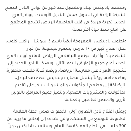
وتستعد بادليكس لبناء وتشغيل عدد كبير من نوادي البادل لتصبح
الشركة الرائدة في السوق ضمن الشرق الأوسط. ويوفر الفرع
الجديد، تجربة فريدة في قلب العاصمة الرياض تشجع المجتمع
على اتباع نمط حياة أكثر صحة.
ونظمت بادليكس، المعروفة أيضاً باسم ذا سوشال راكيت كلوب،
حفل افتتاح كبير في 17 مارس بحضور مجموعة من كبار
الشخصيات وأفراد مجتمع اللياقة في الرياض، لتفتتح أبواب الفرع
الجديد أمام جميع الزوار في اليوم التالي. ويهدف النادي الجديد إلى
تشجيع الأفراد على ممارسة الرياضة، ويضم ثلاثة ملاعب متطورة،
وقاعة عامة، وركناً يشمل مضارب وملابس مخصصة للبادل،
بالإضافة إلى مطعم للمأكولات والمشروبات يركز على تقديم
المأكولات والمشروبات الصحية. وتتميز جميع المرافق باللونين
الأزرق والأخضر الخاصين بالعلامة.
ويمثّل افتتاح نادي التعاون أولى الخطوات ضمن خطة العلامة
الطموحة للتوسع في المملكة، والتي تهدف إلى إطلاق ما يزيد عن
300 ملعب في أنحاء المملكة هذا العام. وستلعب بادليكس دوراً