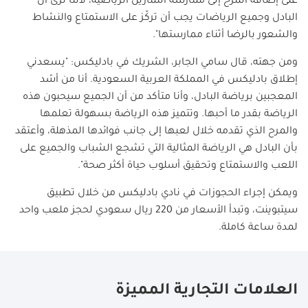
على إضافة المرح إلى ممارسة التمارين الرياضية، لأننا نرى أن
البادل وجميع الرياضات يجب أن تركّز على الاستمتاع والنشاط
والشعور بالرضا أثناء ممارستها".
ومن جهته، قال سامي الجابر، الشريك في بادليكس: "يسعدني
إطلاق بادليكس في المملكة العربية السعودية. أنا من أشد
المعجبين برياضة البادل، وأنا متأكد من أن الجميع سيحبون هذه
الرياضة بقدر ما أحبها. وتتميز هذه الرياضة بسهولة تعلمها
والمرح الذي تقدمه خلال لعبها إلى جانب فوائدها المذهلة، وأعتقد
بأن البادل هي الرياضة المثالية التي تشجع الشباب والجميع على
اللعب والاستمتاع وتحقيق أسلوب حياة أكثر صحة".
ويمكن إجراء الحجوزات في نادي بادليكس من خلال تطبيق
سيتبوينت، وتبدأ الأسعار من 220 ريال سعودي لحجز ملعب واحد
لمدة ساعة كاملة.
العلامات التجارية المميزة