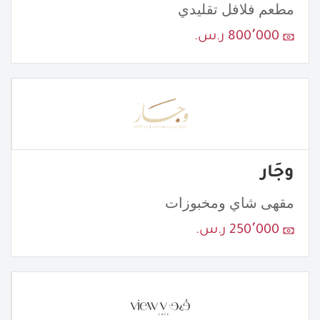
مطعم فلافل تقليدي
800٬000 ر.س.
وجَار
مقهى شاي ومخبوزات
250٬000 ر.س.