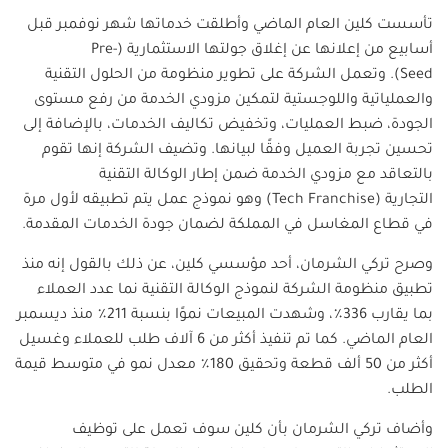
تأسست كلين العام الماضي وأطلقت خدماتها شهر نوفمبر قبل
أسابيع من إعلانها عن إغلاق جولتها الاستثمارية
(Pre-
Seed).
وتعمل الشركة على تطوير منظومة من الحلول التقنية
والعملياتية واللوجستية لتمكين مزودي الخدمة من رفع مستوى
الجودة، ضبط العمليات، وتخفيض تكاليف الخدمات، بالإضافة إلى
تحسين تجربة العميل وفقًا لبيانها. وتضيف الشركة إنها تقوم
بالتعاقد مع مزودي الخدمة ضمن إطار الوكالة التقنية
التجارية
(Tech Franchise)
وهو نموذج عمل يتم تطبيقه لأول مرة
في قطاع المغاسل في المملكة لضمان جودة الخدمات المقدمة
.
وصرح تركي الشرمان، أحد مؤسسي كلين، عن ذلك بالقول إنه منذ
تطبيق منظومة الشركة لنموذج الوكالة التقنية نما عدد العملاء
بما يقارب 336٪، وشهدت المبيعات نموًا بنسبة 211٪ منذ ديسمبر
العام الماضي. كما تم تنفيذ أكثر من 6 آلاف طلب للعملاء وغسيل
أكثر من 50 ألف قطعة وتحقيق 180٪ معدل نمو في متوسط قيمة
الطلب
.
وأضاف تركي الشرمان بأن كلين سوف تعمل على توظيف