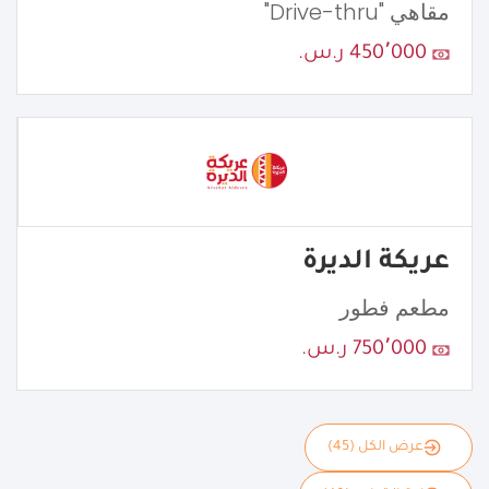
مقاهي "Drive-thru"
450٬000 ر.س.
عريكة الديرة
مطعم فطور
750٬000 ر.س.
عرض الكل (45)