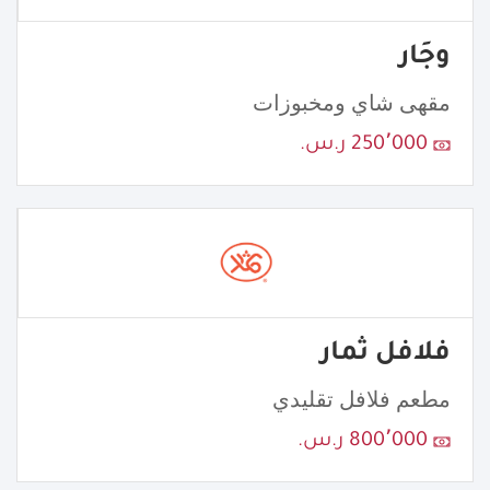
وجَار
مقهى شاي ومخبوزات
250٬000 ر.س.
فلافل ثمار
مطعم فلافل تقليدي
800٬000 ر.س.