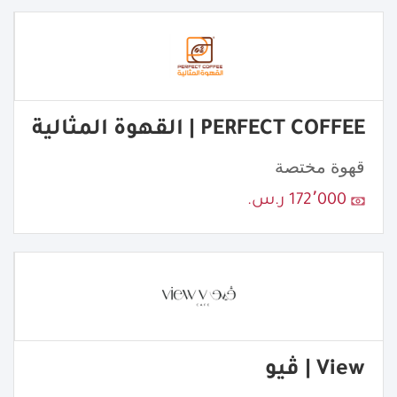
PERFECT COFFEE | القهوة المثالية
قهوة مختصة
172٬000 ر.س.
View | ڤيو