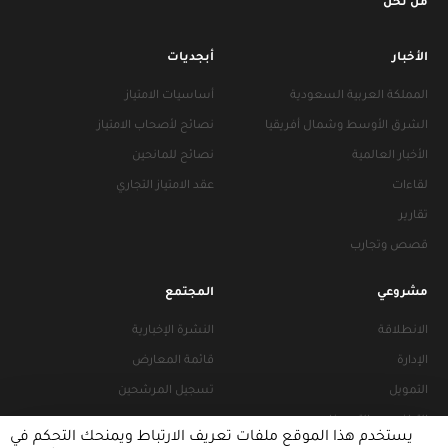
من نحن
الأخبار
أبجديات
المملكة العربية السعودية
أساسيات الامتياز
الشرق الأوسط وشمال أفريقيا
نصائح لأصحاب الامتياز
الأخبار العالمية
نصائح للمانحين
لقاءات
عقد الامتياز التجاري
تقارير
قصص وتجارب
مشروعي
المجتمع
الانطلاقة
النشرة الإخبارية
الإدارة
قائمة المعارض
التمويل
تسجيل المرشحين
التراخيص والتجهيزات
يستخدم هذا الموقع ملفات تعريف الارتباط ويمنحك التحكم في