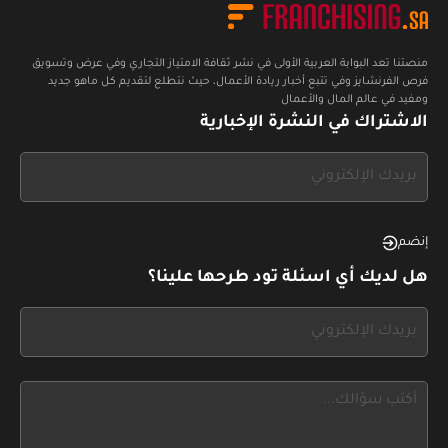
منصتنا تعد البوابة العربية الأولى في نشر ثقافة الامتياز التجاري وفي عرض وتسويق
فرص الفرنشايز وفي تتبع أخبار ريادة الأعمال، حيث نتطلع لتقديم كل ماهو جديد
ومفيد في عالم المال والأعمال
الاشتراك في النشرة الإخبارية
If
you
see
this,
إنضم
leave
هل لديك أي اسئلة تود طرحها علينا؟
this
form
If
field
you
blank
see
this,
leave
this