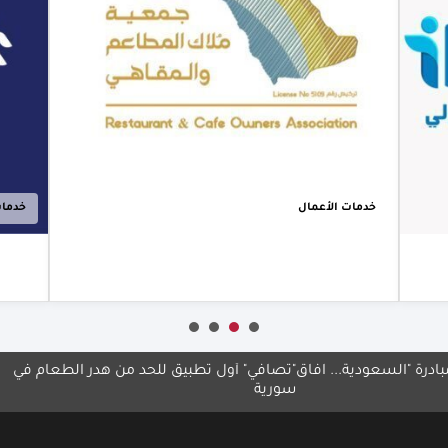
جمعية ملاك
المطاعم
والمقاهي شريكًا
استراتيجيًا في
معرض Hotel &
Hospitality Expo
Saudi Arabia
2026
خدمات الأعمال
أعرف أكثر
"السعودية... آفاق
"تصافي" أول تطبيق للحد من هدر الطعام في
اختتا
سورية